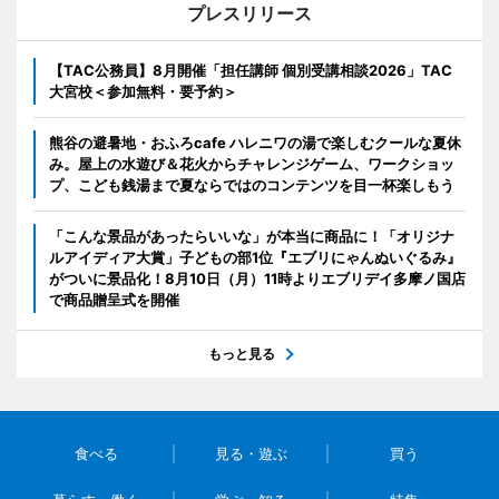
プレスリリース
【TAC公務員】8月開催「担任講師 個別受講相談2026」TAC
大宮校＜参加無料・要予約＞
熊谷の避暑地・おふろcafe ハレニワの湯で楽しむクールな夏休
み。屋上の水遊び＆花火からチャレンジゲーム、ワークショッ
プ、こども銭湯まで夏ならではのコンテンツを目一杯楽しもう
「こんな景品があったらいいな」が本当に商品に！「オリジナ
ルアイディア大賞」子どもの部1位『エブリにゃんぬいぐるみ』
がついに景品化！8月10日（月）11時よりエブリデイ多摩ノ国店
で商品贈呈式を開催
もっと見る
食べる
見る・遊ぶ
買う