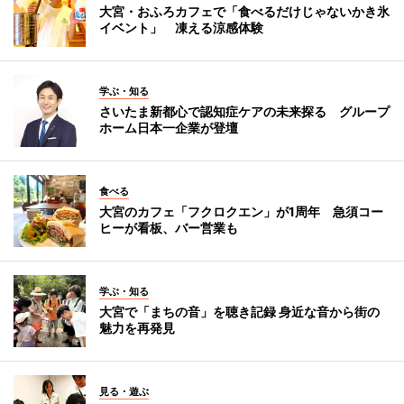
大宮・おふろカフェで「食べるだけじゃないかき氷
イベント」 凍える涼感体験
学ぶ・知る
さいたま新都心で認知症ケアの未来探る グループ
ホーム日本一企業が登壇
食べる
大宮のカフェ「フクロクエン」が1周年 急須コー
ヒーが看板、バー営業も
学ぶ・知る
大宮で「まちの音」を聴き記録 身近な音から街の
魅力を再発見
見る・遊ぶ