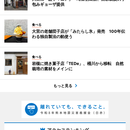
包みギョーザ提供
食べる
大宮の老舗団子店が「みたらし氷」発売 100年伝
わる独自製法の餡使う
食べる
岩槻に焼き菓子店「TEDe」、桶川から移転 自然
栽培の素材をメインに
もっと見る