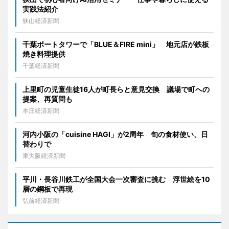
実践法紹介
狭山経済新聞
千葉ポートタワーで「BLUE＆FIRE mini」 地元店が鉄板
焼き料理提供
千葉経済新聞
上里町の児童生徒16人が町長らと意見交換 議場で町への
提案、再質問も
本庄経済新聞
河内小阪の「cuisine HAGI」が2周年 旬の食材使い、日
替わりで
東大阪経済新聞
平川・長谷川鉄工が全国大会一次審査に挑む 浮世絵を10
層の鋼板で再現
弘前経済新聞