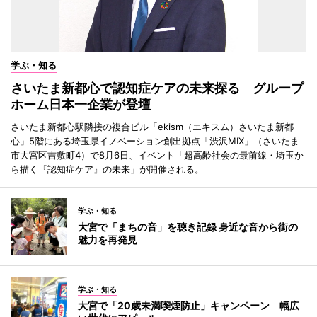
学ぶ・知る
さいたま新都心で認知症ケアの未来探る グループ
ホーム日本一企業が登壇
さいたま新都心駅隣接の複合ビル「ekism（エキスム）さいたま新都
心」5階にある埼玉県イノベーション創出拠点「渋沢MIX」（さいたま
市大宮区吉敷町4）で8月6日、イベント「超高齢社会の最前線・埼玉か
ら描く『認知症ケア』の未来」が開催される。
学ぶ・知る
大宮で「まちの音」を聴き記録 身近な音から街の
魅力を再発見
学ぶ・知る
大宮で「20歳未満喫煙防止」キャンペーン 幅広