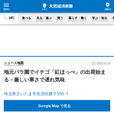
34°C
食べる
見る・遊ぶ
買う
暮らす・働く
学ぶ・知る
ニュース地図
2013.01.19
地元バラ園でイチゴ「紅ほっぺ」の出荷始ま
る－厳しい寒さで遅れ気味
埼玉県さいたま市見沼区膝子595-1
Google Map で見る