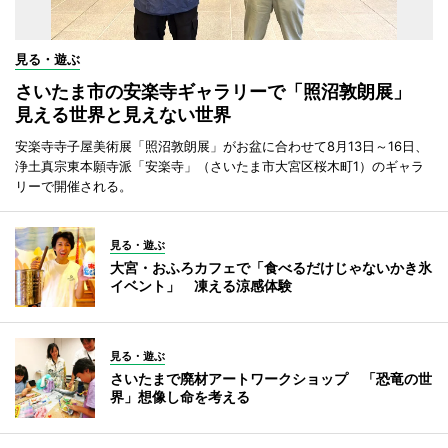
見る・遊ぶ
さいたま市の安楽寺ギャラリーで「照沼敦朗展」
見える世界と見えない世界
安楽寺寺子屋美術展「照沼敦朗展」がお盆に合わせて8月13日～16日、
浄土真宗東本願寺派「安楽寺」（さいたま市大宮区桜木町1）のギャラ
リーで開催される。
見る・遊ぶ
大宮・おふろカフェで「食べるだけじゃないかき氷
イベント」 凍える涼感体験
見る・遊ぶ
さいたまで廃材アートワークショップ 「恐竜の世
界」想像し命を考える