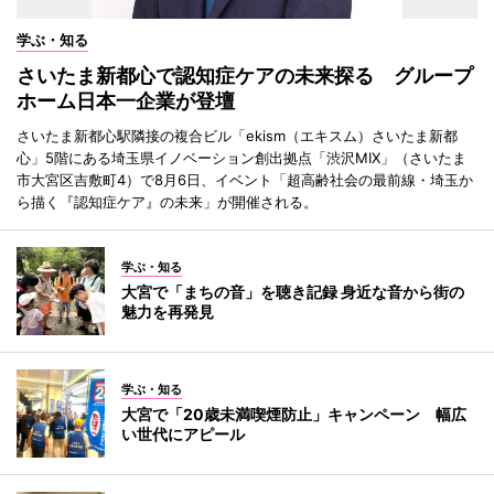
学ぶ・知る
さいたま新都心で認知症ケアの未来探る グループ
ホーム日本一企業が登壇
さいたま新都心駅隣接の複合ビル「ekism（エキスム）さいたま新都
心」5階にある埼玉県イノベーション創出拠点「渋沢MIX」（さいたま
市大宮区吉敷町4）で8月6日、イベント「超高齢社会の最前線・埼玉か
ら描く『認知症ケア』の未来」が開催される。
学ぶ・知る
大宮で「まちの音」を聴き記録 身近な音から街の
魅力を再発見
学ぶ・知る
大宮で「20歳未満喫煙防止」キャンペーン 幅広
い世代にアピール