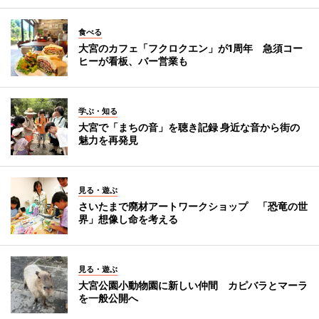
食べる
大宮のカフェ「フクロクエン」が1周年 急須コー
ヒーが看板、バー営業も
学ぶ・知る
大宮で「まちの音」を聴き記録 身近な音から街の
魅力を再発見
見る・遊ぶ
さいたまで廃材アートワークショップ 「恐竜の世
界」想像し命を考える
見る・遊ぶ
大宮公園小動物園に新しい仲間 カピバラとマーラ
を一般公開へ