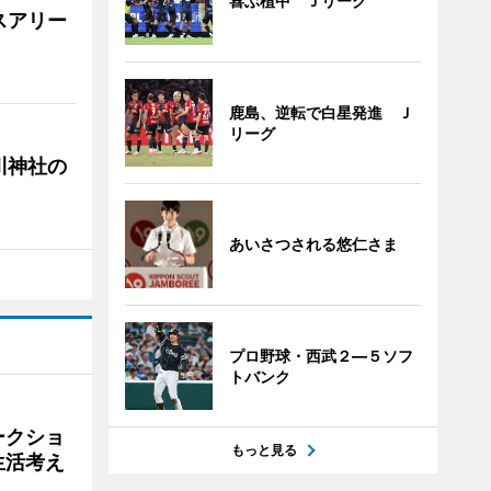
喜ぶ植中 Ｊリーグ
スアリー
鹿島、逆転で白星発進 Ｊ
リーグ
川神社の
あいさつされる悠仁さま
プロ野球・西武２―５ソフ
トバンク
ークショ
もっと見る
生活考え