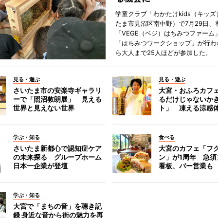
学童クラブ「わかたけkids（キッ
たま市見沼区南中野）で7月29日、
「VEGE（ベジ）はちみつファーム
「はちみつワークショップ」が行わ
ら大人まで25人ほどが参加した。
見る・遊ぶ
見る・遊ぶ
さいたま市の安楽寺ギャラリ
大宮・おふろカフ
ーで「照沼敦朗展」 見える
るだけじゃないか
世界と見えない世界
ト」 凍える涼感
学ぶ・知る
食べる
さいたま新都心で認知症ケア
大宮のカフェ「フ
の未来探る グループホーム
ン」が1周年 急須
日本一企業が登壇
看板、バー営業も
学ぶ・知る
大宮で「まちの音」を聴き記
録 身近な音から街の魅力を再