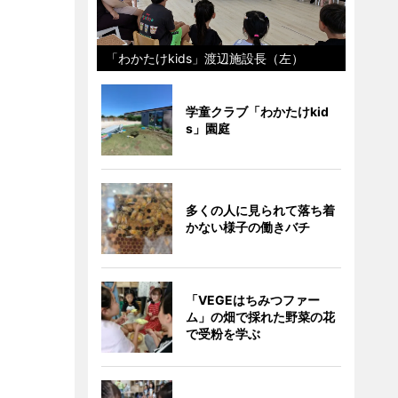
「わかたけkids」渡辺施設長（左）
学童クラブ「わかたけkid
s」園庭
多くの人に見られて落ち着
かない様子の働きバチ
「VEGEはちみつファー
ム」の畑で採れた野菜の花
で受粉を学ぶ