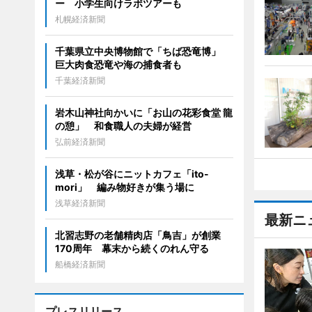
ー 小学生向けラボツアーも
札幌経済新聞
千葉県立中央博物館で「ちば恐竜博」
巨大肉食恐竜や海の捕食者も
千葉経済新聞
岩木山神社向かいに「お山の花彩食堂 龍
の憩」 和食職人の夫婦が経営
弘前経済新聞
浅草・松が谷にニットカフェ「ito-
mori」 編み物好きが集う場に
浅草経済新聞
最新ニ
北習志野の老舗精肉店「鳥吉」が創業
170周年 幕末から続くのれん守る
船橋経済新聞
プレスリリース