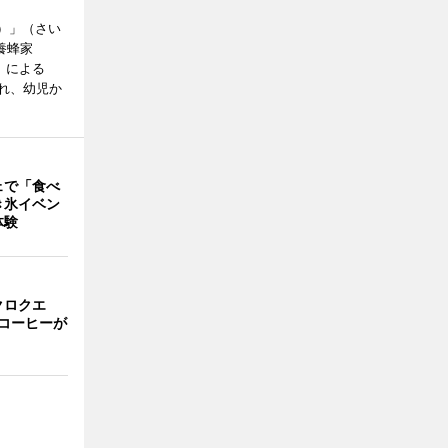
ズ）」（さい
養蜂家
」による
れ、幼児か
ェで「食べ
き氷イベン
体験
クロクエ
コーヒーが