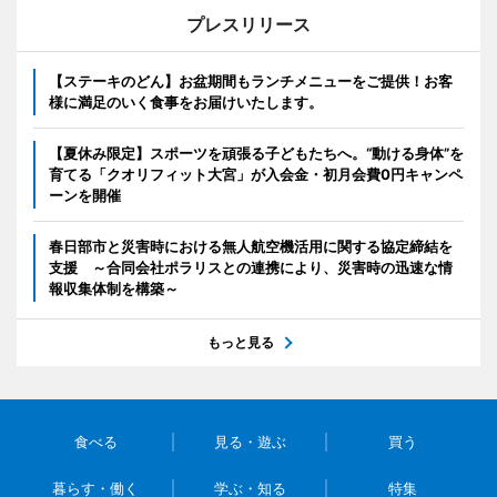
プレスリリース
【ステーキのどん】お盆期間もランチメニューをご提供！お客
様に満足のいく食事をお届けいたします。
【夏休み限定】スポーツを頑張る子どもたちへ。“動ける身体”を
育てる「クオリフィット大宮」が入会金・初月会費0円キャンペ
ーンを開催
春日部市と災害時における無人航空機活用に関する協定締結を
支援 ～合同会社ポラリスとの連携により、災害時の迅速な情
報収集体制を構築～
もっと見る
食べる
見る・遊ぶ
買う
暮らす・働く
学ぶ・知る
特集