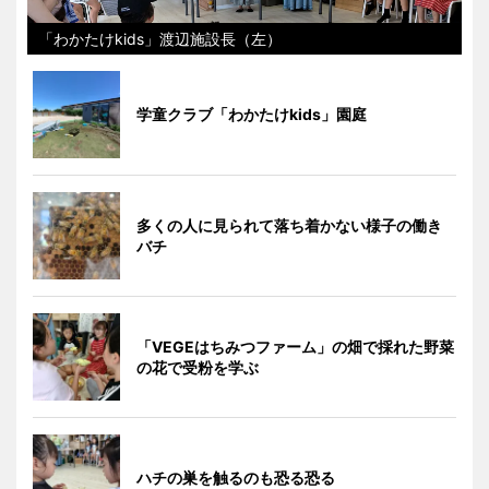
「わかたけkids」渡辺施設長（左）
学童クラブ「わかたけkids」園庭
多くの人に見られて落ち着かない様子の働き
バチ
「VEGEはちみつファーム」の畑で採れた野菜
の花で受粉を学ぶ
ハチの巣を触るのも恐る恐る