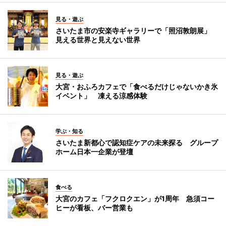
見る・遊ぶ
さいたま市の安楽寺ギャラリーで「照沼敦朗展」
見える世界と見えない世界
見る・遊ぶ
大宮・おふろカフェで「食べるだけじゃないかき氷
イベント」 凍える涼感体験
学ぶ・知る
さいたま新都心で認知症ケアの未来探る グループ
ホーム日本一企業が登壇
食べる
大宮のカフェ「フクロクエン」が1周年 急須コー
ヒーが看板、バー営業も