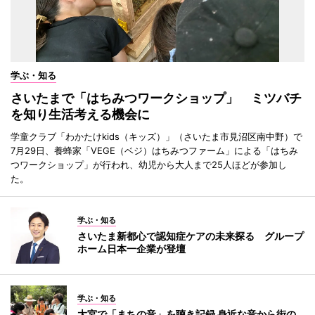
学ぶ・知る
さいたまで「はちみつワークショップ」 ミツバチ
を知り生活考える機会に
学童クラブ「わかたけkids（キッズ）」（さいたま市見沼区南中野）で
7月29日、養蜂家「VEGE（ベジ）はちみつファーム」による「はちみ
つワークショップ」が行われ、幼児から大人まで25人ほどが参加し
た。
学ぶ・知る
さいたま新都心で認知症ケアの未来探る グループ
ホーム日本一企業が登壇
学ぶ・知る
大宮で「まちの音」を聴き記録 身近な音から街の