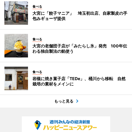
食べる
大宮に「餃子マニア」 埼玉初出店、自家製皮の手
包みギョーザ提供
食べる
大宮の老舗団子店が「みたらし氷」発売 100年伝
わる独自製法の餡使う
食べる
岩槻に焼き菓子店「TEDe」、桶川から移転 自然
栽培の素材をメインに
もっと見る