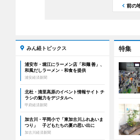
前の
みん経トピックス
特集
浦安市・堀江にラーメン店「和麺 善」、
和風だしラーメン・和食を提供
浦安経済新聞
北杜・清里高原のイベント情報サイト チ
ラシの魅力をデジタルへ
甲府経済新聞
加古川・平岡小で「東加古川ふれあいま
つり」 子どもたちの夏の思い出に
加古川経済新聞