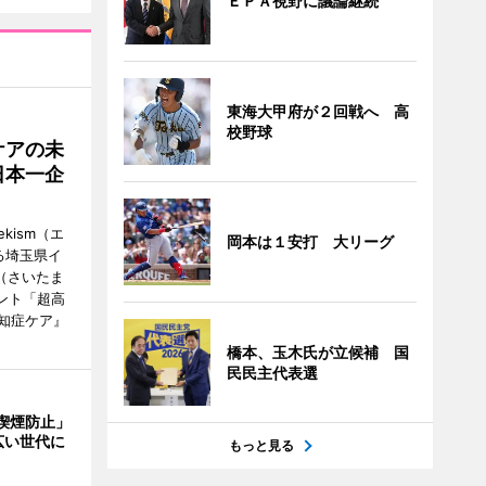
ＥＰＡ視野に議論継続
東海大甲府が２回戦へ 高
校野球
ケアの未
日本一企
ism（エ
岡本は１安打 大リーグ
る埼玉県イ
（さいたま
ント「超高
知症ケア』
橋本、玉木氏が立候補 国
民民主代表選
喫煙防止」
広い世代に
もっと見る