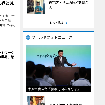
自宅アトリエの照沼敦朗さ
世界と見
ん
がお盆に合
本願寺派
もっと見る
町1）のギャ
ワールドフォトニュース
ートワーク
の世界」想
木原官房長官「拉致は現在進行形」