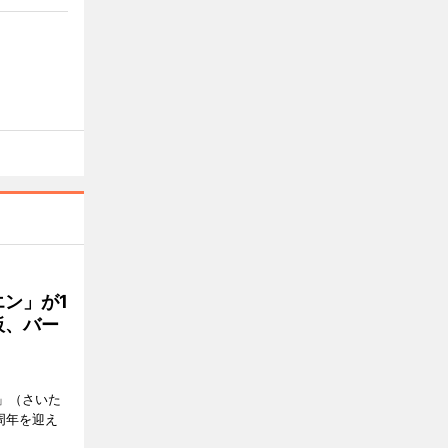
ン」が1
板、バー
）」（さいた
周年を迎え