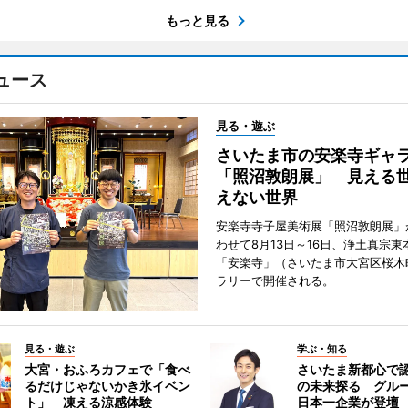
もっと見る
ュース
見る・遊ぶ
さいたま市の安楽寺ギャ
「照沼敦朗展」 見える
えない世界
安楽寺寺子屋美術展「照沼敦朗展」
わせて8月13日～16日、浄土真宗東
「安楽寺」（さいたま市大宮区桜木
ラリーで開催される。
見る・遊ぶ
学ぶ・知る
大宮・おふろカフェで「食べ
さいたま新都心で
るだけじゃないかき氷イベン
の未来探る グル
ト」 凍える涼感体験
日本一企業が登壇