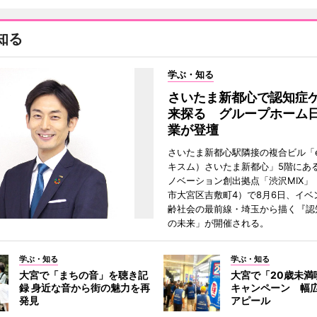
知る
学ぶ・知る
さいたま新都心で認知症
来探る グループホーム
業が登壇
さいたま新都心駅隣接の複合ビル「ek
キスム）さいたま新都心」5階にあ
ノベーション創出拠点「渋沢MIX」
市大宮区吉敷町4）で8月6日、イベ
齢社会の最前線・埼玉から描く『認
の未来」が開催される。
学ぶ・知る
学ぶ・知る
大宮で「まちの音」を聴き記
大宮で「20歳未満
録 身近な音から街の魅力を再
キャンペーン 幅
発見
アピール