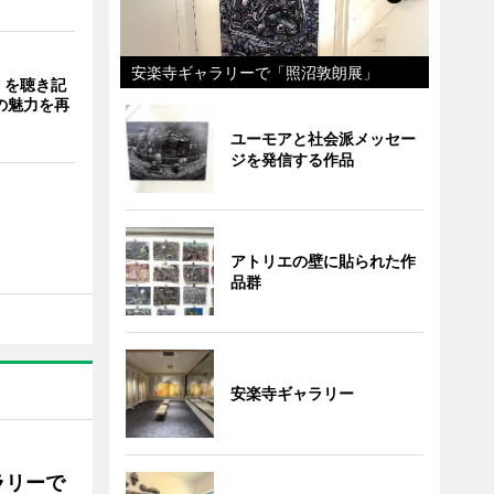
安楽寺ギャラリーで「照沼敦朗展」
」を聴き記
の魅力を再
ユーモアと社会派メッセー
ジを発信する作品
アトリエの壁に貼られた作
品群
安楽寺ギャラリー
ラリーで