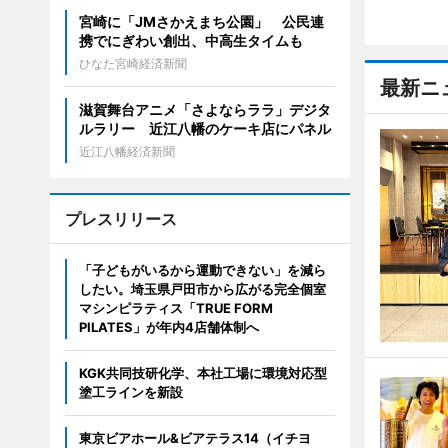
宮崎に「JMさかえまち公園」 公民連
携でにぎわい創出、中高生タイムも
ひなた宮崎経済新聞
最新ニ
滋賀舞台アニメ「さよならララ」デジタ
ルラリー 近江八幡のケーキ店にパネル
近江八幡経済新聞
プレスリリース
「子どもがいるから運動できない」を減ら
したい。埼玉県戸田市から広がる完全個室
マシンピラティス「TRUE FORM
PILATES」が年内4店舗体制へ
KGK共同技研化学、本社工場に環境対応型
塗工ラインを新設
東京ビアホール&ビアテラス14（イチヨ