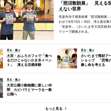
「照沼敦朗展」 見える
えない世界
安楽寺寺子屋美術展「照沼敦朗展」
わせて8月13日～16日、浄土真宗東
「安楽寺」（さいたま市大宮区桜木
ラリーで開催される。
見る・遊ぶ
見る・遊ぶ
大宮・おふろカフェで「食べ
さいたまで廃材ア
るだけじゃないかき氷イベン
ショップ 「恐竜
ト」 凍える涼感体験
像し命を考える
見る・遊ぶ
大宮公園小動物園に新しい仲
間 カピバラとマーラを一般
公開へ
もっと見る