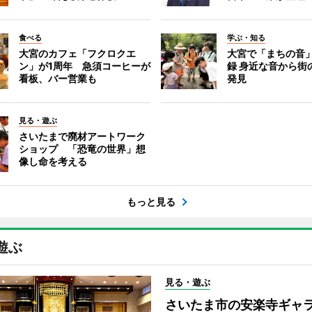
食べる
学ぶ・知る
大宮のカフェ「フクロクエ
大宮で「まちの音
ン」が1周年 急須コーヒーが
録 身近な音から街
看板、バー営業も
発見
見る・遊ぶ
さいたまで廃材アートワーク
ショップ 「恐竜の世界」想
像し命を考える
もっと見る
遊ぶ
見る・遊ぶ
さいたま市の安楽寺ギャ