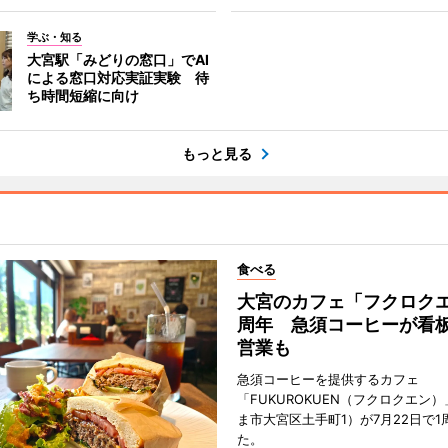
学ぶ・知る
大宮駅「みどりの窓口」でAI
による窓口対応実証実験 待
ち時間短縮に向け
もっと見る
食べる
大宮のカフェ「フクロクエ
周年 急須コーヒーが看
営業も
急須コーヒーを提供するカフェ
「FUKUROKUEN（フクロクエン
ま市大宮区土手町1）が7月22日で1
た。