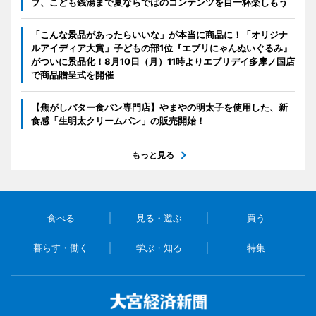
プ、こども銭湯まで夏ならではのコンテンツを目一杯楽しもう
「こんな景品があったらいいな」が本当に商品に！「オリジナ
ルアイディア大賞」子どもの部1位『エブリにゃんぬいぐるみ』
がついに景品化！8月10日（月）11時よりエブリデイ多摩ノ国店
で商品贈呈式を開催
【焦がしバター食パン専門店】やまやの明太子を使用した、新
食感「生明太クリームパン」の販売開始！
もっと見る
食べる
見る・遊ぶ
買う
暮らす・働く
学ぶ・知る
特集