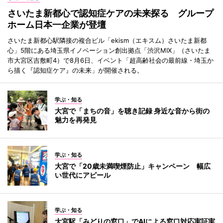
さいたま新都心で認知症ケアの未来探る グループ
ホーム日本一企業が登壇
さいたま新都心駅隣接の複合ビル「ekism（エキスム）さいたま新都
心」5階にある埼玉県イノベーション創出拠点「渋沢MIX」（さいたま
市大宮区吉敷町4）で8月6日、イベント「超高齢社会の最前線・埼玉か
ら描く『認知症ケア』の未来」が開催される。
学ぶ・知る
大宮で「まちの音」を聴き記録 身近な音から街の
魅力を再発見
学ぶ・知る
大宮で「20歳未満喫煙防止」キャンペーン 幅広
い世代にアピール
学ぶ・知る
大宮駅「みどりの窓口」でAIによる窓口対応実証実