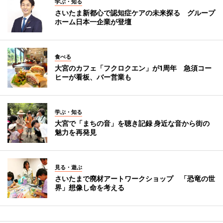
学ぶ・知る
さいたま新都心で認知症ケアの未来探る グループ
ホーム日本一企業が登壇
食べる
大宮のカフェ「フクロクエン」が1周年 急須コー
ヒーが看板、バー営業も
学ぶ・知る
大宮で「まちの音」を聴き記録 身近な音から街の
魅力を再発見
見る・遊ぶ
さいたまで廃材アートワークショップ 「恐竜の世
界」想像し命を考える