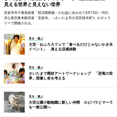
見える世界と見えない世界
安楽寺寺子屋美術展「照沼敦朗展」がお盆に合わせて8月13日～16日、
浄土真宗東本願寺派「安楽寺」（さいたま市大宮区桜木町1）のギャラ
リーで開催される。
見る・遊ぶ
大宮・おふろカフェで「食べるだけじゃないかき氷
イベント」 凍える涼感体験
見る・遊ぶ
さいたまで廃材アートワークショップ 「恐竜の世
界」想像し命を考える
見る・遊ぶ
大宮公園小動物園に新しい仲間 カピバラとマーラ
を一般公開へ