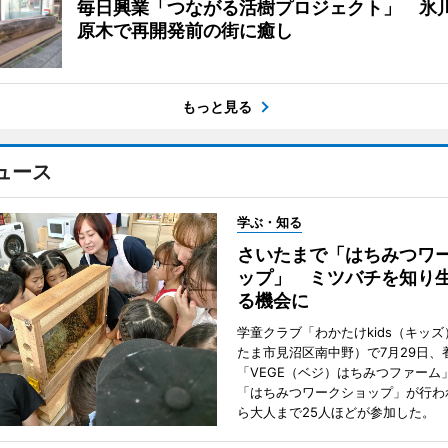
毎日興業「つながる活樹プロジェクト」 氷
原木で再開発前の街に癒し
もっと見る
ュース
学ぶ・知る
さいたまで「はちみつワ
ップ」 ミツバチを知り
る機会に
学童クラブ「わかたけkids（キッ
たま市見沼区南中野）で7月29日、
「VEGE（ベジ）はちみつファーム
「はちみつワークショップ」が行わ
ら大人まで25人ほどが参加した。