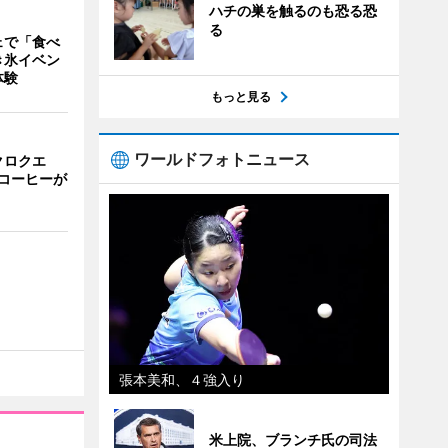
ハチの巣を触るのも恐る恐
る
ェで「食べ
き氷イベン
体験
もっと見る
ワールドフォトニュース
クロクエ
コーヒーが
張本美和、４強入り
米上院、ブランチ氏の司法