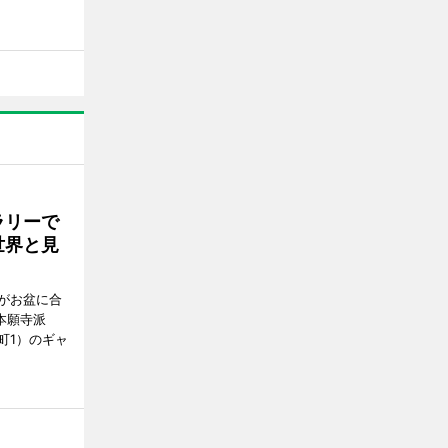
ラリーで
世界と見
がお盆に合
本願寺派
町1）のギャ