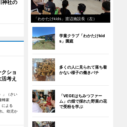
川神社の
「わかたけkids」渡辺施設長（左）
学童クラブ「わかたけkid
s」園庭
多くの人に見られて落ち着
ークショ
かない様子の働きバチ
生活考え
ズ）」（さい
「VEGEはちみつファー
養蜂家
ム」の畑で採れた野菜の花
」による
で受粉を学ぶ
れ、幼児か