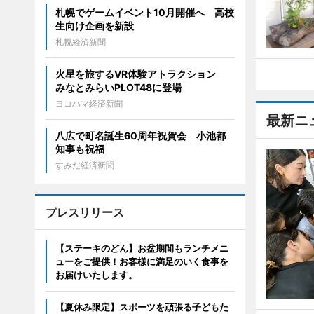
札幌でゲームイベント10月開催へ 高校
生向け企画を新設
札幌経済新聞
火星を旅するVR体験アトラクション
みなとみらいPLOT48に登場
ヨコハマ経済新聞
最新ニ
八広で町名誕生60周年祝賀会 小池都
知事も祝福
すみだ経済新聞
プレスリリース
【ステーキのどん】お盆期間もランチメニ
ューをご提供！お客様に満足のいく食事を
お届けいたします。
【夏休み限定】スポーツを頑張る子どもた