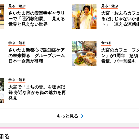
見る・遊ぶ
見る・遊ぶ
さいたま市の安楽寺ギャラリ
大宮・おふろカフ
ーで「照沼敦朗展」 見える
るだけじゃないか
世界と見えない世界
ト」 凍える涼感
学ぶ・知る
食べる
さいたま新都心で認知症ケア
大宮のカフェ「フ
の未来探る グループホーム
ン」が1周年 急須
日本一企業が登壇
看板、バー営業も
学ぶ・知る
大宮で「まちの音」を聴き記
録 身近な音から街の魅力を再
発見
もっと見る
知る