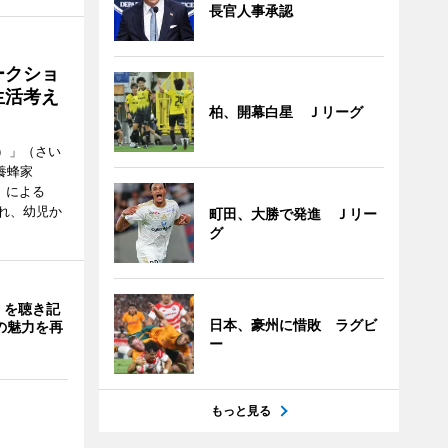
長官人事承認
ークショ
生活考え
柏、開幕白星 Ｊリーグ
ズ）」（さい
養蜂家
」による
れ、幼児か
町田、大勝で発進 Ｊリー
グ
」を聴き記
日本、豪州に惜敗 ラグビ
の魅力を再
ー
もっと見る