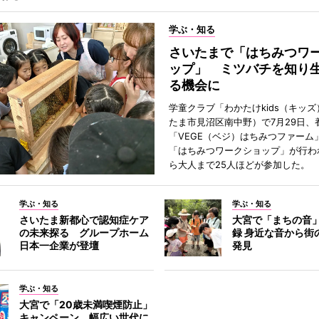
学ぶ・知る
さいたまで「はちみつワ
ップ」 ミツバチを知り
る機会に
学童クラブ「わかたけkids（キッ
たま市見沼区南中野）で7月29日、
「VEGE（ベジ）はちみつファーム
「はちみつワークショップ」が行わ
ら大人まで25人ほどが参加した。
学ぶ・知る
学ぶ・知る
さいたま新都心で認知症ケア
大宮で「まちの音
の未来探る グループホーム
録 身近な音から街
日本一企業が登壇
発見
学ぶ・知る
大宮で「20歳未満喫煙防止」
キャンペーン 幅広い世代に