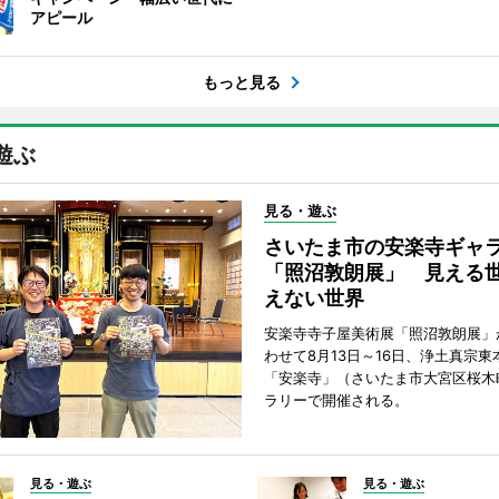
アピール
もっと見る
遊ぶ
見る・遊ぶ
さいたま市の安楽寺ギャ
「照沼敦朗展」 見える
えない世界
安楽寺寺子屋美術展「照沼敦朗展」
わせて8月13日～16日、浄土真宗東
「安楽寺」（さいたま市大宮区桜木
ラリーで開催される。
見る・遊ぶ
見る・遊ぶ