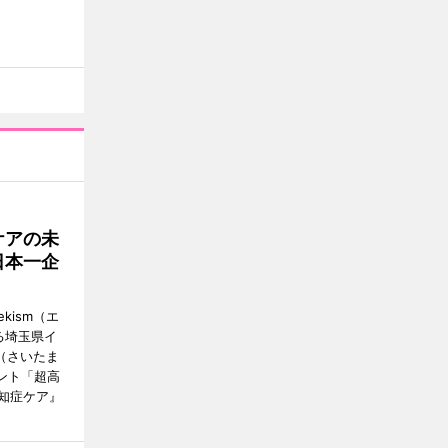
ケアの未
日本一企
ism（エ
る埼玉県イ
（さいたま
ント「超高
知症ケア』