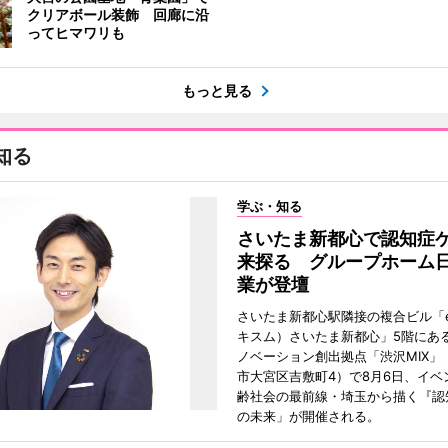
クリアボール装飾 回廊に沿
ってヒマワリも
もっと見る
知る
学ぶ・知る
さいたま新都心で認知症
来探る グループホーム
業が登壇
さいたま新都心駅隣接の複合ビル「ek
キスム）さいたま新都心」5階にあ
ノベーション創出拠点「渋沢MIX」
市大宮区吉敷町4）で8月6日、イベ
齢社会の最前線・埼玉から描く『認
の未来」が開催される。