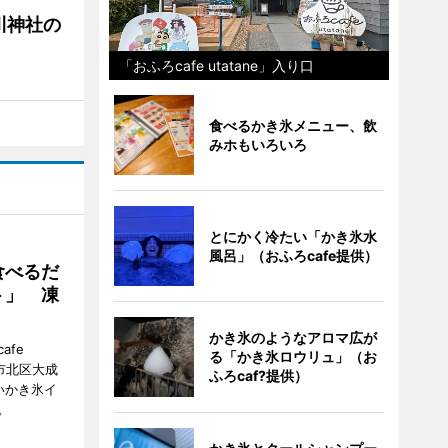
川神社の
「おふろcafe utatane」入り口
食べるかき氷メニュー、飲
みホもいろいろ
とにかく冷たい「かき氷水
風呂」（おふろcafe提供）
食べるだ
ト」 凍
かき氷のようなアロマ広が
fe
る「かき氷ロウリュ」（お
ま市北区大成
ふろcaf?提供）
いかき氷イ
。