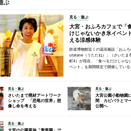
遊ぶ
見る・遊ぶ
大宮・おふろカフェで「
けじゃないかき氷イベン
える涼感体験
鉄道博物館近くの温浴施設「おふろca
utatane（うたたね）」（さいた
町4）が現在、「食べるだけじゃな
ベント」を期間限定で開催している
見る・遊ぶ
見る・遊ぶ
さいたまで廃材アートワーク
大宮公園小動物園
ショップ 「恐竜の世界」想
間 カピバラとマ
像し命を考える
公開へ
見る・遊ぶ
大宮の公園墓地「青葉園」で