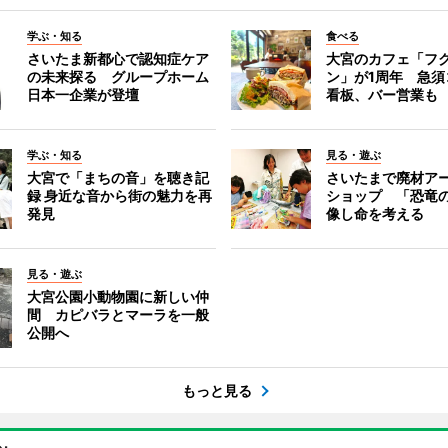
学ぶ・知る
食べる
さいたま新都心で認知症ケア
大宮のカフェ「フ
の未来探る グループホーム
ン」が1周年 急須
日本一企業が登壇
看板、バー営業も
学ぶ・知る
見る・遊ぶ
大宮で「まちの音」を聴き記
さいたまで廃材ア
録 身近な音から街の魅力を再
ショップ 「恐竜
発見
像し命を考える
見る・遊ぶ
大宮公園小動物園に新しい仲
間 カピバラとマーラを一般
公開へ
もっと見る