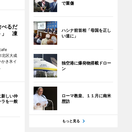
で重傷
食べるだ
ハシナ前首相「母国を正し
ト」 凍
い道に」
fe
ま市北区大成
いかき氷イ
独空港に爆発物搭載ドロー
。
ン
ローマ教皇、１１月に南米
に新しい仲
歴訪
ーラを一般
もっと見る