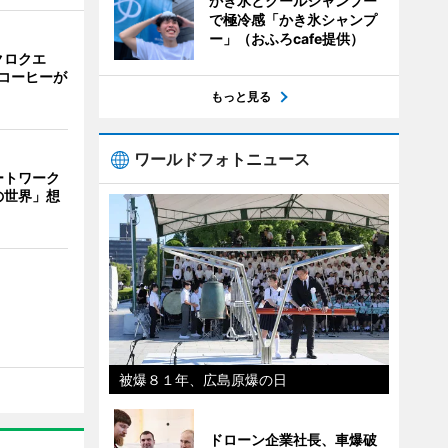
かき氷とクールシャンプー
で極冷感「かき氷シャンプ
ー」（おふろcafe提供）
クロクエ
コーヒーが
もっと見る
ワールドフォトニュース
ートワーク
の世界」想
被爆８１年、広島原爆の日
ドローン企業社長、車爆破