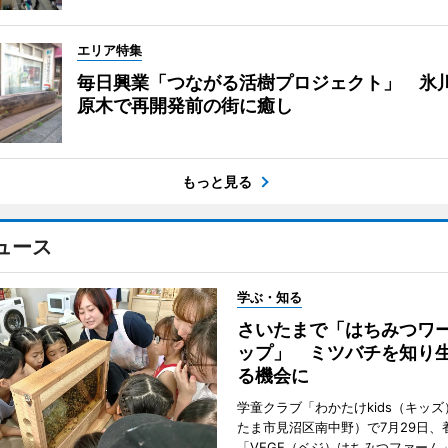
エリア特集
毎日興業「つながる活樹プロジェクト」 氷
原木で再開発前の街に癒し
もっと見る
ュース
学ぶ・知る
さいたまで「はちみつワ
ップ」 ミツバチを知り
る機会に
学童クラブ「わかたけkids（キッ
たま市見沼区南中野）で7月29日、
「VEGE（ベジ）はちみつファーム