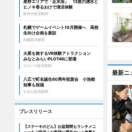
星野エリアで「足水浴」 13度の湧水と
ヒノキ香るおけで清涼体験
軽井沢経済新聞
札幌でゲームイベント10月開催へ 高校
生向け企画を新設
札幌経済新聞
火星を旅するVR体験アトラクション
みなとみらいPLOT48に登場
ヨコハマ経済新聞
最新ニ
八広で町名誕生60周年祝賀会 小池都
知事も祝福
すみだ経済新聞
プレスリリース
【ステーキのどん】お盆期間もランチメニ