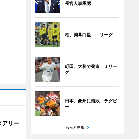
長官人事承認
柏、開幕白星 Ｊリーグ
町田、大勝で発進 Ｊリー
グ
日本、豪州に惜敗 ラグビ
ー
スアリー
もっと見る