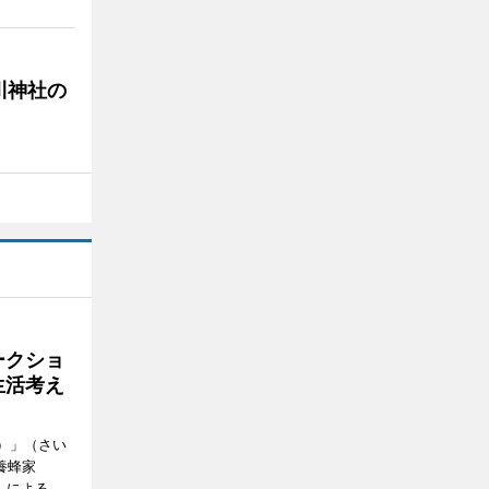
川神社の
ークショ
生活考え
ズ）」（さい
養蜂家
」による