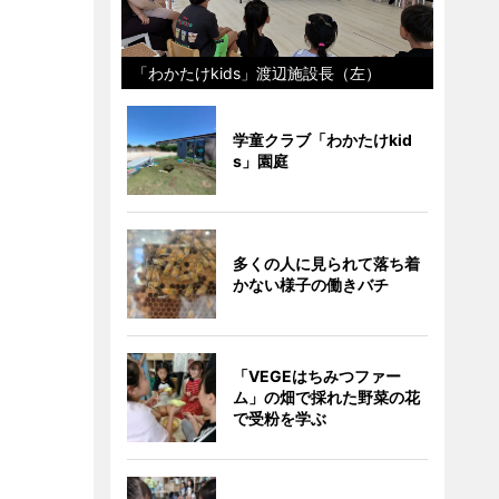
「わかたけkids」渡辺施設長（左）
学童クラブ「わかたけkid
s」園庭
多くの人に見られて落ち着
かない様子の働きバチ
「VEGEはちみつファー
ム」の畑で採れた野菜の花
で受粉を学ぶ