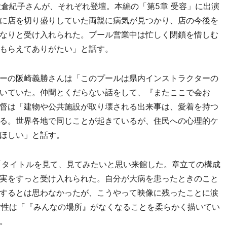
大倉紀子さんが、それぞれ登壇。本編の「第5章 受容」に出演
に店を切り盛りしていた両親に病気が見つかり、店の今後を
なりと受け入れられた。プール営業中は忙しく閉鎖を惜しむ
もらえてありがたい」と話す。
ーの阪崎義勝さんは「このプールは県内インストラクターの
いていた。仲間とくだらない話をして、『またここで会お
督は「建物や公共施設が取り壊される出来事は、愛着を持つ
る。世界各地で同じことが起きているが、住民への心理的ケ
ほしい」と話す。
「タイトルを見て、見てみたいと思い来館した。章立ての構成
実をすっと受け入れられた。自分が大病を患ったときのこと
するとは思わなかったが、こうやって映像に残ったことに涙
女性は「『みんなの場所』がなくなることを柔らかく描いてい
。