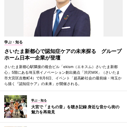
学ぶ・知る
さいたま新都心で認知症ケアの未来探る グループ
ホーム日本一企業が登壇
さいたま新都心駅隣接の複合ビル「ekism（エキスム）さいたま新都
心」5階にある埼玉県イノベーション創出拠点「渋沢MIX」（さいたま
市大宮区吉敷町4）で8月6日、イベント「超高齢社会の最前線・埼玉か
ら描く『認知症ケア』の未来」が開催される。
学ぶ・知る
大宮で「まちの音」を聴き記録 身近な音から街の
魅力を再発見