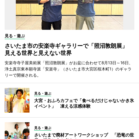
見る・遊ぶ
さいたま市の安楽寺ギャラリーで「照沼敦朗展」
見える世界と見えない世界
安楽寺寺子屋美術展「照沼敦朗展」がお盆に合わせて8月13日～16日、
浄土真宗東本願寺派「安楽寺」（さいたま市大宮区桜木町1）のギャラ
リーで開催される。
見る・遊ぶ
大宮・おふろカフェで「食べるだけじゃないかき氷
イベント」 凍える涼感体験
見る・遊ぶ
さいたまで廃材アートワークショップ 「恐竜の世