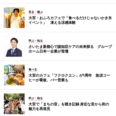
見る・遊ぶ
大宮・おふろカフェで「食べるだけじゃないかき氷
イベント」 凍える涼感体験
学ぶ・知る
さいたま新都心で認知症ケアの未来探る グループ
ホーム日本一企業が登壇
食べる
大宮のカフェ「フクロクエン」が1周年 急須コー
ヒーが看板、バー営業も
学ぶ・知る
大宮で「まちの音」を聴き記録 身近な音から街の
魅力を再発見