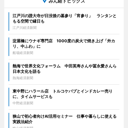
みん経トピックス
江戸川の證大寺が日没後の墓参り「宵参り」 ランタンと
もる空間で縁日も
江戸川経済新聞
淀屋橋にウナギ専門店 1000度の炭火で焼き上げ「外カ
リ、中ふわ」に
船場経済新聞
熱海で世界文化フォーラム 中田英寿さんや冨永愛さんら
日本文化を語る
熱海経済新聞
東中野にハラール店 トルコケバブとインドカレー売り
に、タイムサービスも
中野経済新聞
狭山で初心者向けAI活用セミナー 仕事や暮らしに使える
実践法紹介