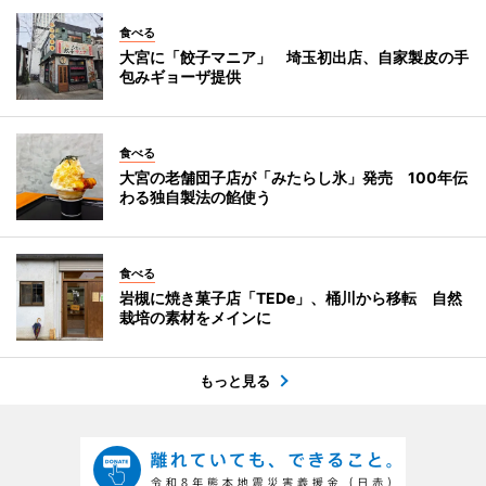
食べる
大宮に「餃子マニア」 埼玉初出店、自家製皮の手
包みギョーザ提供
食べる
大宮の老舗団子店が「みたらし氷」発売 100年伝
わる独自製法の餡使う
食べる
岩槻に焼き菓子店「TEDe」、桶川から移転 自然
栽培の素材をメインに
もっと見る