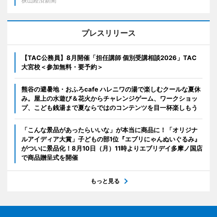
狭山経済新聞
プレスリリース
【TAC公務員】8月開催「担任講師 個別受講相談2026」TAC
大宮校＜参加無料・要予約＞
熊谷の避暑地・おふろcafe ハレニワの湯で楽しむクールな夏休
み。屋上の水遊び＆花火からチャレンジゲーム、ワークショッ
プ、こども銭湯まで夏ならではのコンテンツを目一杯楽しもう
「こんな景品があったらいいな」が本当に商品に！「オリジナ
ルアイディア大賞」子どもの部1位『エブリにゃんぬいぐるみ』
がついに景品化！8月10日（月）11時よりエブリデイ多摩ノ国店
で商品贈呈式を開催
もっと見る