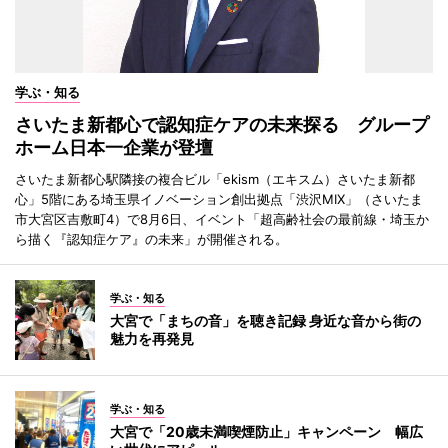
学ぶ・知る
さいたま新都心で認知症ケアの未来探る グループ
ホーム日本一企業が登壇
さいたま新都心駅隣接の複合ビル「ekism（エキスム）さいたま新都
心」5階にある埼玉県イノベーション創出拠点「渋沢MIX」（さいたま
市大宮区吉敷町4）で8月6日、イベント「超高齢社会の最前線・埼玉か
ら描く『認知症ケア』の未来」が開催される。
学ぶ・知る
大宮で「まちの音」を聴き記録 身近な音から街の
魅力を再発見
学ぶ・知る
大宮で「20歳未満喫煙防止」キャンペーン 幅広