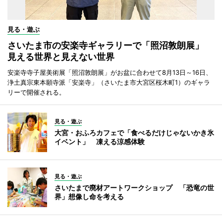
見る・遊ぶ
さいたま市の安楽寺ギャラリーで「照沼敦朗展」
見える世界と見えない世界
安楽寺寺子屋美術展「照沼敦朗展」がお盆に合わせて8月13日～16日、
浄土真宗東本願寺派「安楽寺」（さいたま市大宮区桜木町1）のギャラ
リーで開催される。
見る・遊ぶ
大宮・おふろカフェで「食べるだけじゃないかき氷
イベント」 凍える涼感体験
見る・遊ぶ
さいたまで廃材アートワークショップ 「恐竜の世
界」想像し命を考える