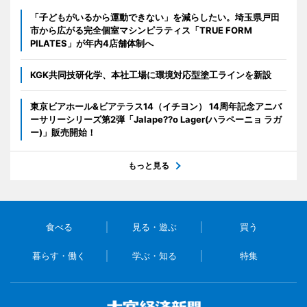
「子どもがいるから運動できない」を減らしたい。埼玉県戸田
市から広がる完全個室マシンピラティス「TRUE FORM
PILATES」が年内4店舗体制へ
KGK共同技研化学、本社工場に環境対応型塗工ラインを新設
東京ビアホール&ビアテラス14（イチヨン） 14周年記念アニバ
ーサリーシリーズ第2弾「Jalape??o Lager(ハラペーニョ ラガ
ー)」販売開始！
もっと見る
食べる
見る・遊ぶ
買う
暮らす・働く
学ぶ・知る
特集