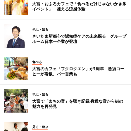
大宮・おふろカフェで「食べるだけじゃないかき氷
イベント」 凍える涼感体験
学ぶ・知る
さいたま新都心で認知症ケアの未来探る グループ
ホーム日本一企業が登壇
食べる
大宮のカフェ「フクロクエン」が1周年 急須コー
ヒーが看板、バー営業も
学ぶ・知る
大宮で「まちの音」を聴き記録 身近な音から街の
魅力を再発見
見る・遊ぶ