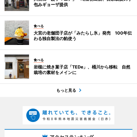
包みギョーザ提供
食べる
大宮の老舗団子店が「みたらし氷」発売 100年伝
わる独自製法の餡使う
食べる
岩槻に焼き菓子店「TEDe」、桶川から移転 自然
栽培の素材をメインに
もっと見る