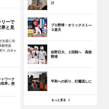
け
ラリーで
プロ野球・オリックス１―
世界と見
３楽天
がお盆に合
本願寺派
町1）のギャ
佐野日大、２回戦へ 高校
野球
ートワーク
平和への祈り、灯籠流しに
の世界」想
もっと見る