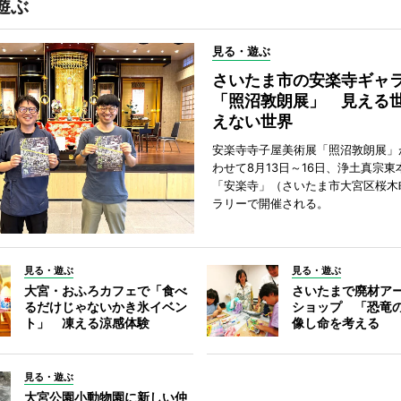
遊ぶ
見る・遊ぶ
さいたま市の安楽寺ギャ
「照沼敦朗展」 見える
えない世界
安楽寺寺子屋美術展「照沼敦朗展」
わせて8月13日～16日、浄土真宗東
「安楽寺」（さいたま市大宮区桜木
ラリーで開催される。
見る・遊ぶ
見る・遊ぶ
大宮・おふろカフェで「食べ
さいたまで廃材ア
るだけじゃないかき氷イベン
ショップ 「恐竜
ト」 凍える涼感体験
像し命を考える
見る・遊ぶ
大宮公園小動物園に新しい仲