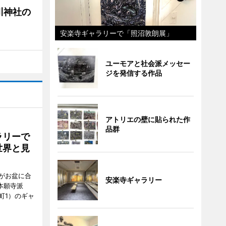
川神社の
安楽寺ギャラリーで「照沼敦朗展」
ユーモアと社会派メッセー
ジを発信する作品
アトリエの壁に貼られた作
品群
ラリーで
世界と見
がお盆に合
安楽寺ギャラリー
本願寺派
町1）のギャ