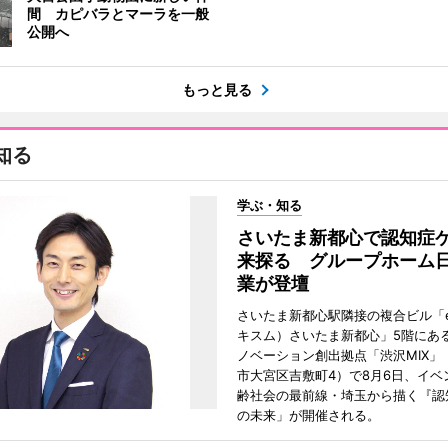
間 カピバラとマーラを一般
公開へ
もっと見る
知る
学ぶ・知る
さいたま新都心で認知症
来探る グループホーム
業が登壇
さいたま新都心駅隣接の複合ビル「ek
キスム）さいたま新都心」5階にあ
ノベーション創出拠点「渋沢MIX」
市大宮区吉敷町4）で8月6日、イベ
齢社会の最前線・埼玉から描く『認
の未来」が開催される。