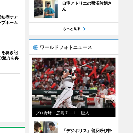
自宅アトリエの照沼敦朗さ
ん
認知症ケア
ープホーム
もっと見る
ワールドフォトニュース
」を聴き記
の魅力を再
プロ野球・広島７―１１巨人
「デジポリス」普及呼び掛