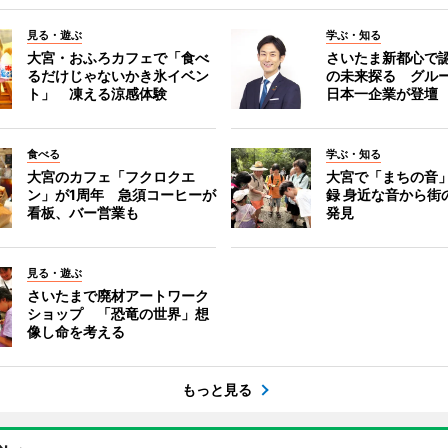
見る・遊ぶ
学ぶ・知る
大宮・おふろカフェで「食べ
さいたま新都心で
るだけじゃないかき氷イベン
の未来探る グル
ト」 凍える涼感体験
日本一企業が登壇
食べる
学ぶ・知る
大宮のカフェ「フクロクエ
大宮で「まちの音
ン」が1周年 急須コーヒーが
録 身近な音から街
看板、バー営業も
発見
見る・遊ぶ
さいたまで廃材アートワーク
ショップ 「恐竜の世界」想
像し命を考える
もっと見る