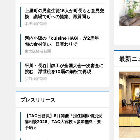
上里町の児童生徒16人が町長らと意見交
換 議場で町への提案、再質問も
本庄経済新聞
河内小阪の「cuisine HAGI」が2周年
旬の食材使い、日替わりで
東大阪経済新聞
最新ニ
平川・長谷川鉄工が全国大会一次審査に
挑む 浮世絵を10層の鋼板で再現
弘前経済新聞
プレスリリース
【TAC公務員】8月開催「担任講師 個別受
講相談2026」TAC大宮校＜参加無料・要
予約＞