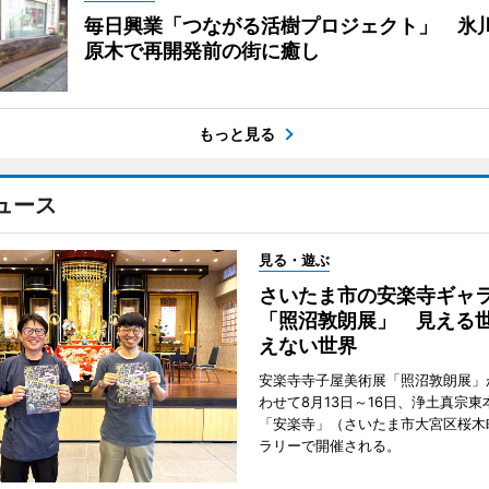
毎日興業「つながる活樹プロジェクト」 氷
原木で再開発前の街に癒し
もっと見る
ュース
見る・遊ぶ
さいたま市の安楽寺ギャ
「照沼敦朗展」 見える
えない世界
安楽寺寺子屋美術展「照沼敦朗展」
わせて8月13日～16日、浄土真宗東
「安楽寺」（さいたま市大宮区桜木
ラリーで開催される。