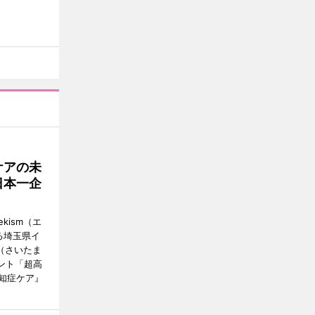
ケアの未
日本一企
ism（エ
る埼玉県イ
（さいたま
ント「超高
知症ケア』