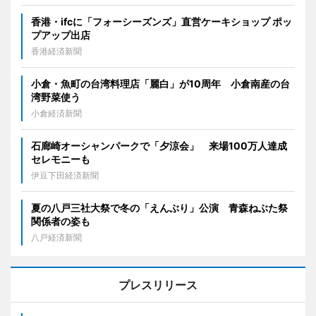
香港・ifcに「フォーシーズンズ」直営ケーキショップ ポッ
プアップ出店
香港経済新聞
小倉・魚町の台湾料理店「麗白」が10周年 小倉南産の台
湾野菜使う
小倉経済新聞
石廊崎オーシャンパークで「夕涼会」 来場100万人達成
セレモニーも
伊豆下田経済新聞
夏の八戸三社大祭で冬の「えんぶり」公演 青森ねぶた祭
関係者の姿も
八戸経済新聞
プレスリリース