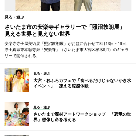
見る・遊ぶ
さいたま市の安楽寺ギャラリーで「照沼敦朗展」
見える世界と見えない世界
安楽寺寺子屋美術展「照沼敦朗展」がお盆に合わせて8月13日～16日、
浄土真宗東本願寺派「安楽寺」（さいたま市大宮区桜木町1）のギャラ
リーで開催される。
見る・遊ぶ
大宮・おふろカフェで「食べるだけじゃないかき氷
イベント」 凍える涼感体験
見る・遊ぶ
さいたまで廃材アートワークショップ 「恐竜の世
界」想像し命を考える