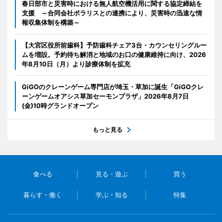
春日部市と災害時における無人航空機活用に関する協定締結を
支援 ～合同会社ポラリスとの連携により、災害時の迅速な情
報収集体制を構築～
【大宮区役所前歯科】予防歯科チェア3台・カウンセリングルー
ムを増設。予約待ち解消と地域のお口の健康維持に向け、2026
年8月10日（月）より診療体制を拡充
GiGOのクレーンゲーム専門店が埼玉・草加に誕生「GiGOクレ
ーンゲームオアシス草加セーモンプラザ」2026年8月7日
(金)10時グランドオープン
もっと見る
食べる
見る・遊ぶ
買う
暮らす・働く
学ぶ・知る
特集