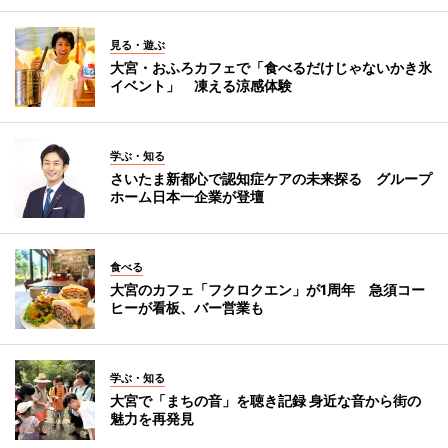
見る・遊ぶ
大宮・おふろカフェで「食べるだけじゃないかき氷
イベント」 凍える涼感体験
学ぶ・知る
さいたま新都心で認知症ケアの未来探る グループ
ホーム日本一企業が登壇
食べる
大宮のカフェ「フクロクエン」が1周年 急須コー
ヒーが看板、バー営業も
学ぶ・知る
大宮で「まちの音」を聴き記録 身近な音から街の
魅力を再発見