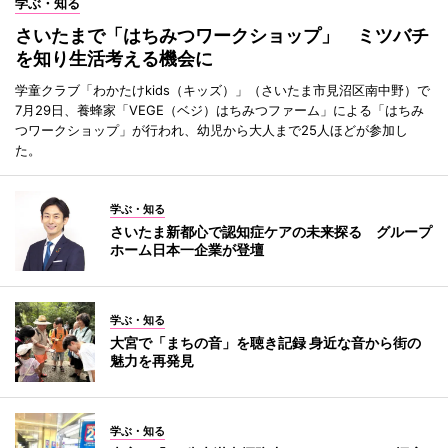
学ぶ・知る
さいたまで「はちみつワークショップ」 ミツバチ
を知り生活考える機会に
学童クラブ「わかたけkids（キッズ）」（さいたま市見沼区南中野）で
7月29日、養蜂家「VEGE（ベジ）はちみつファーム」による「はちみ
つワークショップ」が行われ、幼児から大人まで25人ほどが参加し
た。
学ぶ・知る
さいたま新都心で認知症ケアの未来探る グループ
ホーム日本一企業が登壇
学ぶ・知る
大宮で「まちの音」を聴き記録 身近な音から街の
魅力を再発見
学ぶ・知る