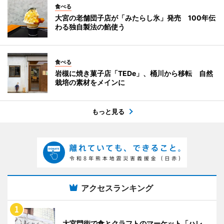
食べる
大宮の老舗団子店が「みたらし氷」発売 100年伝
わる独自製法の餡使う
食べる
岩槻に焼き菓子店「TEDe」、桶川から移転 自然
栽培の素材をメインに
もっと見る
アクセスランキング
大宮門街で食とクラフトのマーケット「ハレ