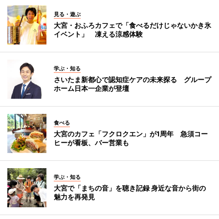
見る・遊ぶ
大宮・おふろカフェで「食べるだけじゃないかき氷
イベント」 凍える涼感体験
学ぶ・知る
さいたま新都心で認知症ケアの未来探る グループ
ホーム日本一企業が登壇
食べる
大宮のカフェ「フクロクエン」が1周年 急須コー
ヒーが看板、バー営業も
学ぶ・知る
大宮で「まちの音」を聴き記録 身近な音から街の
魅力を再発見