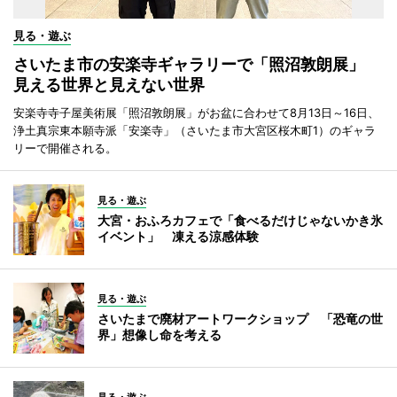
見る・遊ぶ
さいたま市の安楽寺ギャラリーで「照沼敦朗展」
見える世界と見えない世界
安楽寺寺子屋美術展「照沼敦朗展」がお盆に合わせて8月13日～16日、
浄土真宗東本願寺派「安楽寺」（さいたま市大宮区桜木町1）のギャラ
リーで開催される。
見る・遊ぶ
大宮・おふろカフェで「食べるだけじゃないかき氷
イベント」 凍える涼感体験
見る・遊ぶ
さいたまで廃材アートワークショップ 「恐竜の世
界」想像し命を考える
見る・遊ぶ