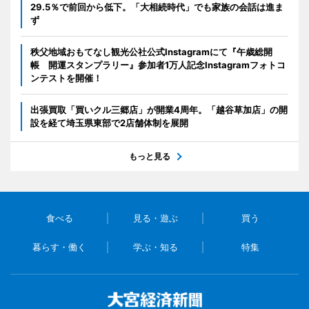
29.5％で前回から低下。「大相続時代」でも家族の会話は進ま
ず
秩父地域おもてなし観光公社公式Instagramにて『午歳総開
帳 開運スタンプラリー』参加者1万人記念Instagramフォトコ
ンテストを開催！
出張買取「買いクル三郷店」が開業4周年。「越谷草加店」の開
設を経て埼玉県東部で2店舗体制を展開
もっと見る
食べる
見る・遊ぶ
買う
暮らす・働く
学ぶ・知る
特集