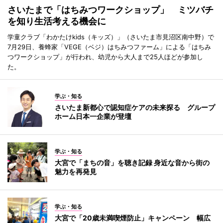
さいたまで「はちみつワークショップ」 ミツバチ
を知り生活考える機会に
学童クラブ「わかたけkids（キッズ）」（さいたま市見沼区南中野）で
7月29日、養蜂家「VEGE（ベジ）はちみつファーム」による「はちみ
つワークショップ」が行われ、幼児から大人まで25人ほどが参加し
た。
学ぶ・知る
さいたま新都心で認知症ケアの未来探る グループ
ホーム日本一企業が登壇
学ぶ・知る
大宮で「まちの音」を聴き記録 身近な音から街の
魅力を再発見
学ぶ・知る
大宮で「20歳未満喫煙防止」キャンペーン 幅広