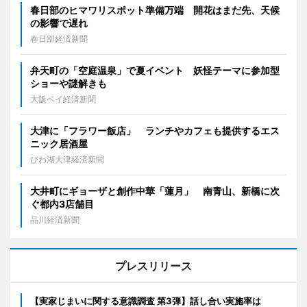
春日部のヒマワリスポット準備万端 開花はまだ先、天候
の影響で遅れ
春日部経済新聞
弁天町の「空庭温泉」で夏イベント 妖怪テーマに参加型
ショーや謎解きも
大阪ベイ経済新聞
大津に「フラワー飯店」 ランチやカフェも提供するエス
ニック居酒屋
びわ湖大津経済新聞
大井町にギョーザと創作中華「蓮月」 南青山、新橋に次
ぐ都内3店舗目
品川経済新聞
プレスリリース
【実家じまいに関する意識調査 第3弾】話し合い実施率は