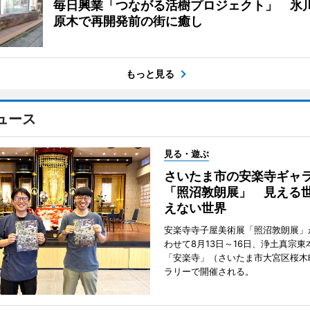
毎日興業「つながる活樹プロジェクト」 氷
原木で再開発前の街に癒し
もっと見る
ュース
見る・遊ぶ
さいたま市の安楽寺ギャ
「照沼敦朗展」 見える
えない世界
安楽寺寺子屋美術展「照沼敦朗展」
わせて8月13日～16日、浄土真宗東
「安楽寺」（さいたま市大宮区桜木
ラリーで開催される。