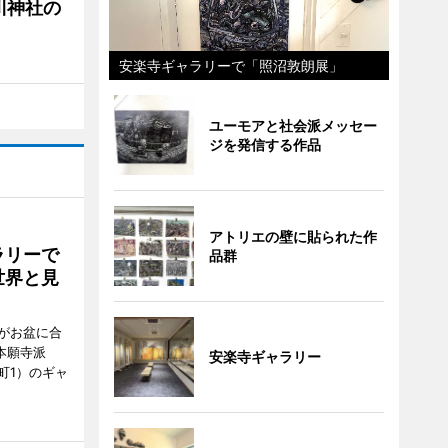
川神社の
安楽寺ギャラリーで「照沼敦朗展」
ユーモアと社会派メッセー
ジを発信する作品
アトリエの壁に貼られた作
ラリーで
品群
世界と見
がお盆に合
本願寺派
安楽寺ギャラリー
町1）のギャ