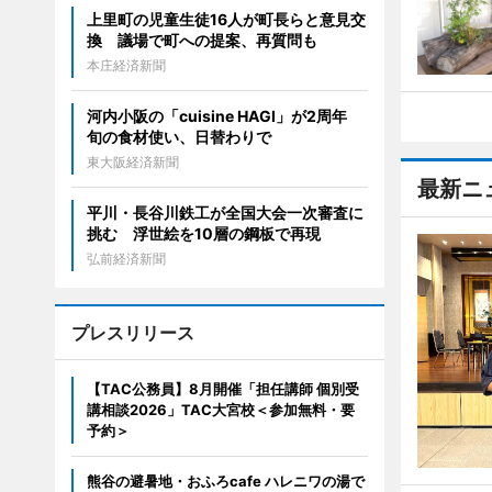
上里町の児童生徒16人が町長らと意見交
換 議場で町への提案、再質問も
本庄経済新聞
河内小阪の「cuisine HAGI」が2周年
旬の食材使い、日替わりで
東大阪経済新聞
最新ニ
平川・長谷川鉄工が全国大会一次審査に
挑む 浮世絵を10層の鋼板で再現
弘前経済新聞
プレスリリース
【TAC公務員】8月開催「担任講師 個別受
講相談2026」TAC大宮校＜参加無料・要
予約＞
熊谷の避暑地・おふろcafe ハレニワの湯で