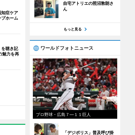
自宅アトリエの照沼敦朗さ
ん
認知症ケア
ープホーム
もっと見る
ワールドフォトニュース
」を聴き記
の魅力を再
プロ野球・広島７―１１巨人
「デジポリス」普及呼び掛