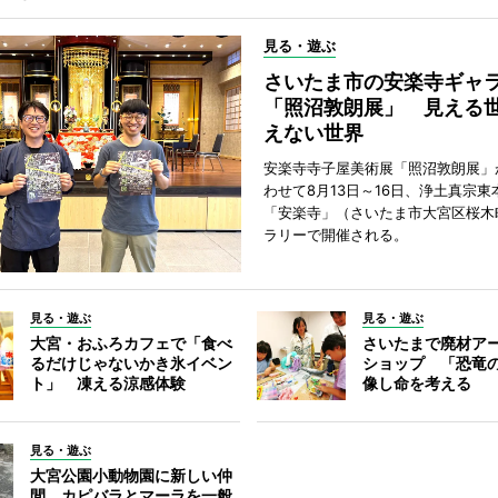
見る・遊ぶ
さいたま市の安楽寺ギャ
「照沼敦朗展」 見える
えない世界
安楽寺寺子屋美術展「照沼敦朗展」
わせて8月13日～16日、浄土真宗東
「安楽寺」（さいたま市大宮区桜木
ラリーで開催される。
見る・遊ぶ
見る・遊ぶ
大宮・おふろカフェで「食べ
さいたまで廃材ア
るだけじゃないかき氷イベン
ショップ 「恐竜
ト」 凍える涼感体験
像し命を考える
見る・遊ぶ
大宮公園小動物園に新しい仲
間 カピバラとマーラを一般