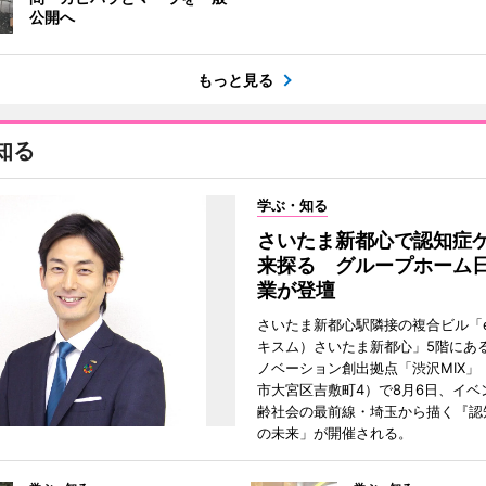
公開へ
もっと見る
知る
学ぶ・知る
さいたま新都心で認知症
来探る グループホーム
業が登壇
さいたま新都心駅隣接の複合ビル「ek
キスム）さいたま新都心」5階にあ
ノベーション創出拠点「渋沢MIX」
市大宮区吉敷町4）で8月6日、イベ
齢社会の最前線・埼玉から描く『認
の未来」が開催される。