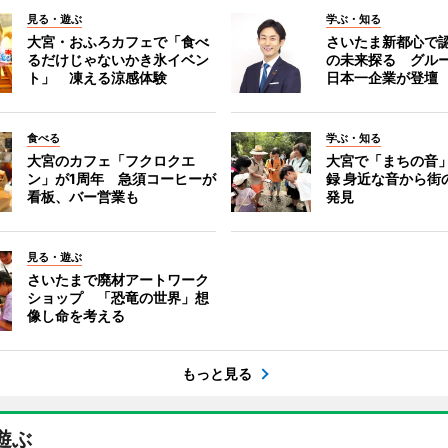
見る・遊ぶ
学ぶ・知る
大宮・おふろカフェで「食べ
さいたま新都心で
るだけじゃないかき氷イベン
の未来探る グル
ト」 凍える涼感体験
日本一企業が登壇
食べる
学ぶ・知る
大宮のカフェ「フクロクエ
大宮で「まちの音
ン」が1周年 急須コーヒーが
録 身近な音から街
看板、バー営業も
発見
見る・遊ぶ
さいたまで廃材アートワーク
ショップ 「恐竜の世界」想
像し命を考える
もっと見る
遊ぶ