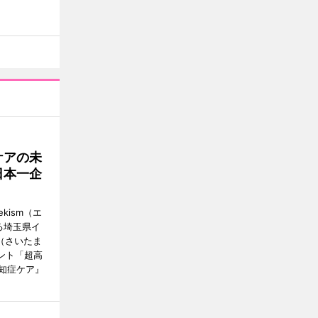
ケアの未
日本一企
ism（エ
る埼玉県イ
（さいたま
ント「超高
知症ケア』