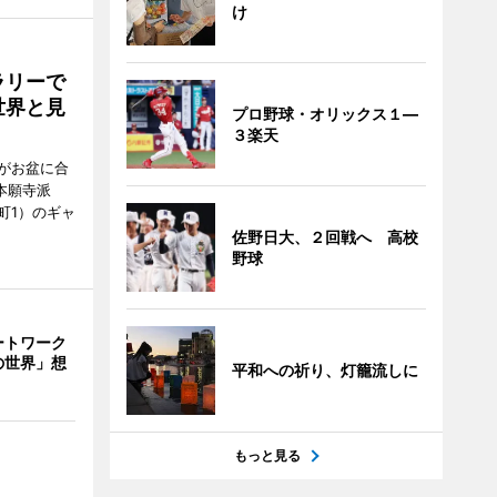
け
ラリーで
世界と見
プロ野球・オリックス１―
３楽天
がお盆に合
本願寺派
町1）のギャ
佐野日大、２回戦へ 高校
野球
ートワーク
の世界」想
平和への祈り、灯籠流しに
もっと見る