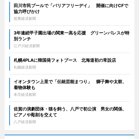
田川市民プールで「バリアフリーデイ」 開催に向けCFで
協力呼びかけ
筑豊経済新聞
3年連続甲子園出場の関東一高を応援 グリーンパレスが特
別ランチ
江戸川経済新聞
札幌4PLAに韓国発フォトブース 北海道初の常設店
札幌経済新聞
イオンタウン上里で「伝統芸能まつり」 獅子舞や太鼓、
着物体験も
本庄経済新聞
佐賀の演劇団体・猫を飼う、八戸で初公演 男女の関係、
ピアノや彫刻を交えて
八戸経済新聞