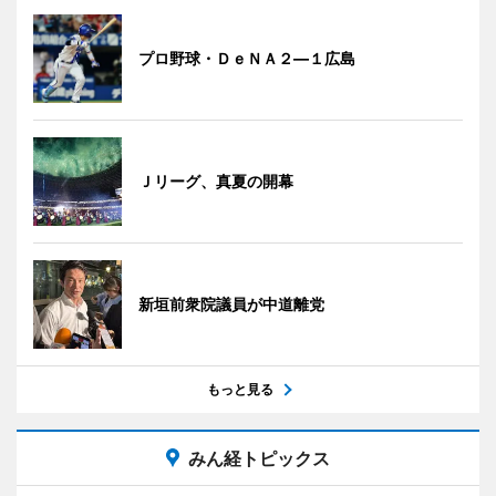
プロ野球・ＤｅＮＡ２―１広島
Ｊリーグ、真夏の開幕
新垣前衆院議員が中道離党
もっと見る
みん経トピックス