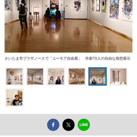
さいたま市プラザノースで「ユーモア自由展」 作家70人の自由な発想展示