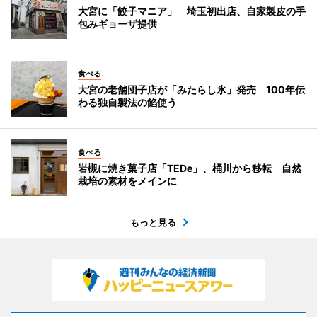
大宮に「餃子マニア」 埼玉初出店、自家製皮の手
包みギョーザ提供
食べる
大宮の老舗団子店が「みたらし氷」発売 100年伝
わる独自製法の餡使う
食べる
岩槻に焼き菓子店「TEDe」、桶川から移転 自然
栽培の素材をメインに
もっと見る