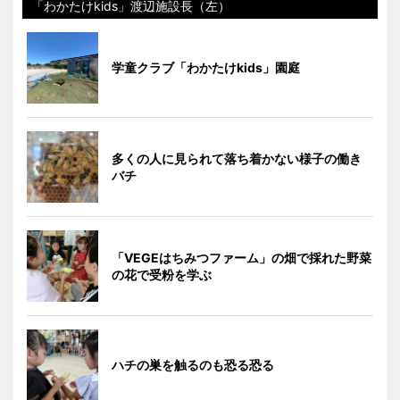
「わかたけkids」渡辺施設長（左）
学童クラブ「わかたけkids」園庭
多くの人に見られて落ち着かない様子の働き
バチ
「VEGEはちみつファーム」の畑で採れた野菜
の花で受粉を学ぶ
ハチの巣を触るのも恐る恐る