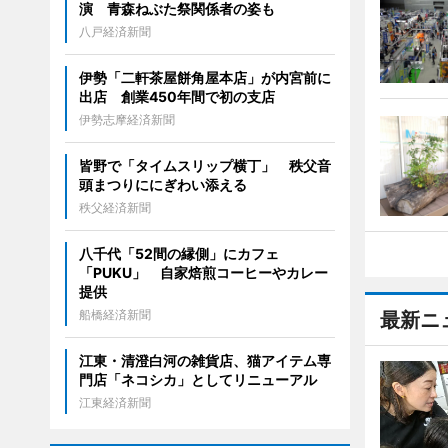
演 青森ねぶた祭関係者の姿も
八戸経済新聞
伊勢「二軒茶屋餅角屋本店」が内宮前に
出店 創業450年間で初の支店
伊勢志摩経済新聞
皆野で「タイムスリップ横丁」 秩父音
頭まつりににぎわい添える
秩父経済新聞
八千代「52間の縁側」にカフェ
「PUKU」 自家焙煎コーヒーやカレー
提供
船橋経済新聞
最新ニ
江東・清澄白河の雑貨店、猫アイテム専
門店「ネコシカ」としてリニューアル
江東経済新聞