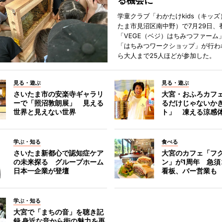
る機会に
学童クラブ「わかたけkids（キッ
たま市見沼区南中野）で7月29日、
「VEGE（ベジ）はちみつファーム
「はちみつワークショップ」が行わ
ら大人まで25人ほどが参加した。
見る・遊ぶ
見る・遊ぶ
さいたま市の安楽寺ギャラリ
大宮・おふろカフ
ーで「照沼敦朗展」 見える
るだけじゃないか
世界と見えない世界
ト」 凍える涼感
学ぶ・知る
食べる
さいたま新都心で認知症ケア
大宮のカフェ「フ
の未来探る グループホーム
ン」が1周年 急須
日本一企業が登壇
看板、バー営業も
学ぶ・知る
大宮で「まちの音」を聴き記
録 身近な音から街の魅力を再