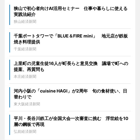
狭山で初心者向けAI活用セミナー 仕事や暮らしに使える
実践法紹介
狭山経済新聞
千葉ポートタワーで「BLUE＆FIRE mini」 地元店が鉄板
焼き料理提供
千葉経済新聞
上里町の児童生徒16人が町長らと意見交換 議場で町への
提案、再質問も
本庄経済新聞
河内小阪の「cuisine HAGI」が2周年 旬の食材使い、日
替わりで
東大阪経済新聞
平川・長谷川鉄工が全国大会一次審査に挑む 浮世絵を10
層の鋼板で再現
弘前経済新聞