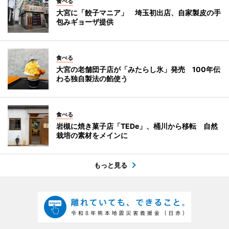
食べる
大宮に「餃子マニア」 埼玉初出店、自家製皮の手
包みギョーザ提供
食べる
大宮の老舗団子店が「みたらし氷」発売 100年伝
わる独自製法の餡使う
食べる
岩槻に焼き菓子店「TEDe」、桶川から移転 自然
栽培の素材をメインに
もっと見る