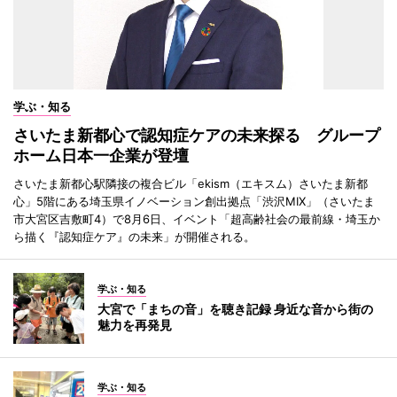
学ぶ・知る
さいたま新都心で認知症ケアの未来探る グループ
ホーム日本一企業が登壇
さいたま新都心駅隣接の複合ビル「ekism（エキスム）さいたま新都
心」5階にある埼玉県イノベーション創出拠点「渋沢MIX」（さいたま
市大宮区吉敷町4）で8月6日、イベント「超高齢社会の最前線・埼玉か
ら描く『認知症ケア』の未来」が開催される。
学ぶ・知る
大宮で「まちの音」を聴き記録 身近な音から街の
魅力を再発見
学ぶ・知る