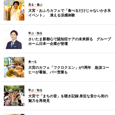
見る・遊ぶ
大宮・おふろカフェで「食べるだけじゃないかき氷
イベント」 凍える涼感体験
学ぶ・知る
さいたま新都心で認知症ケアの未来探る グループ
ホーム日本一企業が登壇
食べる
大宮のカフェ「フクロクエン」が1周年 急須コー
ヒーが看板、バー営業も
学ぶ・知る
大宮で「まちの音」を聴き記録 身近な音から街の
魅力を再発見