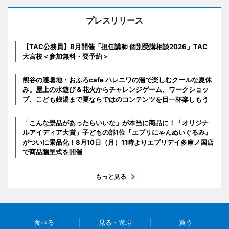
プレスリリース
【TAC公務員】8月開催「担任講師 個別受講相談2026」TAC
大宮校＜参加無料・要予約＞
熊谷の避暑地・おふろcafe ハレニワの湯で楽しむクールな夏休
み。屋上の水遊び＆花火からチャレンジゲーム、ワークショッ
プ、こども銭湯まで夏ならではのコンテンツを目一杯楽しもう
「こんな景品があったらいいな」が本当に商品に！「オリジナ
ルアイディア大賞」子どもの部1位『エブリにゃんぬいぐるみ』
がついに景品化！8月10日（月）11時よりエブリデイ多摩ノ国店
で商品贈呈式を開催
もっと見る
食べる
見る・遊ぶ
買う