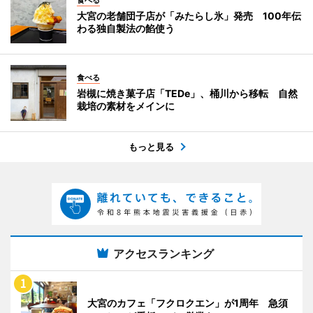
大宮の老舗団子店が「みたらし氷」発売 100年伝
わる独自製法の餡使う
食べる
岩槻に焼き菓子店「TEDe」、桶川から移転 自然
栽培の素材をメインに
もっと見る
アクセスランキング
大宮のカフェ「フクロクエン」が1周年 急須