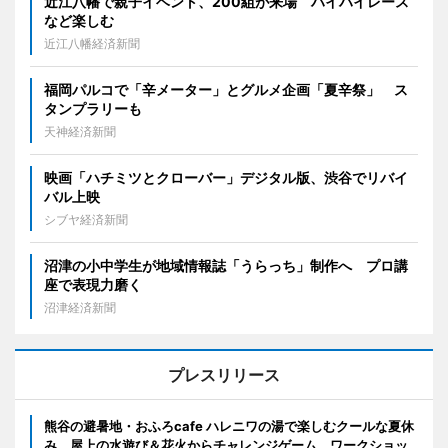
近江八幡で親子イベント、200組が来場 ハイハイレース
など楽しむ
近江八幡経済新聞
福岡パルコで「辛メーター」とグルメ企画「夏辛祭」 ス
タンプラリーも
天神経済新聞
映画「ハチミツとクローバー」デジタル版、渋谷でリバイ
バル上映
シブヤ経済新聞
沼津の小中学生が地域情報誌「うらっち」制作へ プロ講
座で表現力磨く
沼津経済新聞
プレスリリース
熊谷の避暑地・おふろcafe ハレニワの湯で楽しむクールな夏休
み。屋上の水遊び＆花火からチャレンジゲーム、ワークショッ