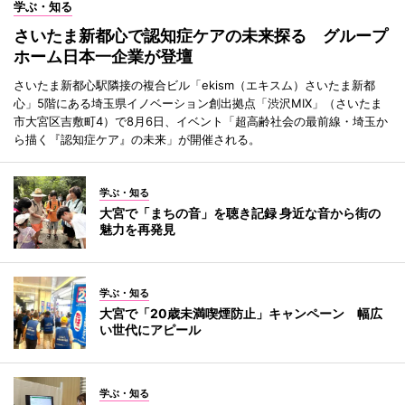
学ぶ・知る
さいたま新都心で認知症ケアの未来探る グループ
ホーム日本一企業が登壇
さいたま新都心駅隣接の複合ビル「ekism（エキスム）さいたま新都
心」5階にある埼玉県イノベーション創出拠点「渋沢MIX」（さいたま
市大宮区吉敷町4）で8月6日、イベント「超高齢社会の最前線・埼玉か
ら描く『認知症ケア』の未来」が開催される。
学ぶ・知る
大宮で「まちの音」を聴き記録 身近な音から街の
魅力を再発見
学ぶ・知る
大宮で「20歳未満喫煙防止」キャンペーン 幅広
い世代にアピール
学ぶ・知る