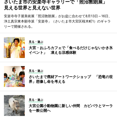
さいたま市の安楽寺ギャラリーで「照沼敦朗展」
見える世界と見えない世界
安楽寺寺子屋美術展「照沼敦朗展」がお盆に合わせて8月13日～16日、
浄土真宗東本願寺派「安楽寺」（さいたま市大宮区桜木町1）のギャラ
リーで開催される。
見る・遊ぶ
大宮・おふろカフェで「食べるだけじゃないかき氷
イベント」 凍える涼感体験
見る・遊ぶ
さいたまで廃材アートワークショップ 「恐竜の世
界」想像し命を考える
見る・遊ぶ
大宮公園小動物園に新しい仲間 カピバラとマーラ
を一般公開へ