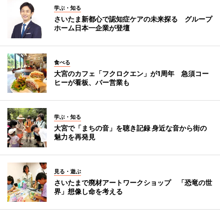
学ぶ・知る
さいたま新都心で認知症ケアの未来探る グループ
ホーム日本一企業が登壇
食べる
大宮のカフェ「フクロクエン」が1周年 急須コー
ヒーが看板、バー営業も
学ぶ・知る
大宮で「まちの音」を聴き記録 身近な音から街の
魅力を再発見
見る・遊ぶ
さいたまで廃材アートワークショップ 「恐竜の世
界」想像し命を考える