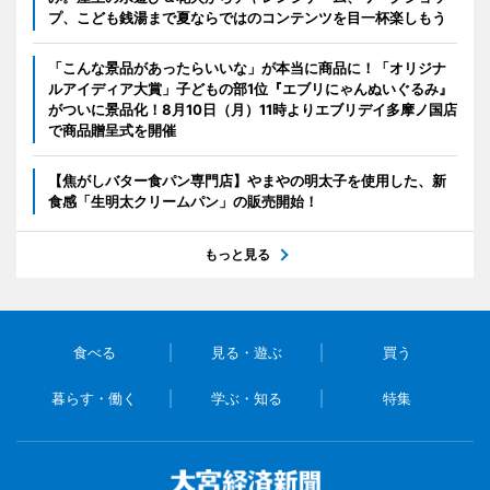
プ、こども銭湯まで夏ならではのコンテンツを目一杯楽しもう
「こんな景品があったらいいな」が本当に商品に！「オリジナ
ルアイディア大賞」子どもの部1位『エブリにゃんぬいぐるみ』
がついに景品化！8月10日（月）11時よりエブリデイ多摩ノ国店
で商品贈呈式を開催
【焦がしバター食パン専門店】やまやの明太子を使用した、新
食感「生明太クリームパン」の販売開始！
もっと見る
食べる
見る・遊ぶ
買う
暮らす・働く
学ぶ・知る
特集