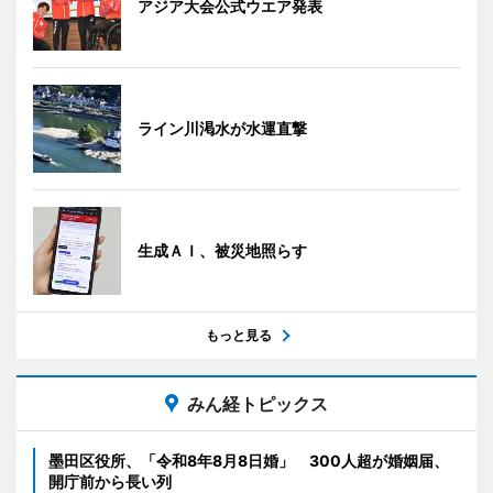
アジア大会公式ウエア発表
ライン川渇水が水運直撃
生成ＡＩ、被災地照らす
もっと見る
みん経トピックス
墨田区役所、「令和8年8月8日婚」 300人超が婚姻届、
開庁前から長い列