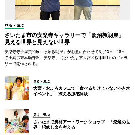
見る・遊ぶ
さいたま市の安楽寺ギャラリーで「照沼敦朗展」
見える世界と見えない世界
安楽寺寺子屋美術展「照沼敦朗展」がお盆に合わせて8月13日～16日、
浄土真宗東本願寺派「安楽寺」（さいたま市大宮区桜木町1）のギャラ
リーで開催される。
見る・遊ぶ
大宮・おふろカフェで「食べるだけじゃないかき氷
イベント」 凍える涼感体験
見る・遊ぶ
さいたまで廃材アートワークショップ 「恐竜の世
界」想像し命を考える