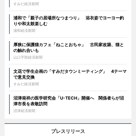
すみだ経済新聞
浦和で「親子の居場所なつまつり」 浴衣姿でヨーヨー釣
りや和太鼓楽しむ
浦和経済新聞
厚狭に保護猫カフェ「ねことおちゃ」 古民家改築、猫と
の触れ合いも
山口宇部経済新聞
文花で学生企画の「すみだタウンミーティング」 4テーマ
で意見交換
すみだ経済新聞
沼津発祥の医学研究会「U-TECH」開催へ 関係者らが沼
津市長を表敬訪問
沼津経済新聞
プレスリリース