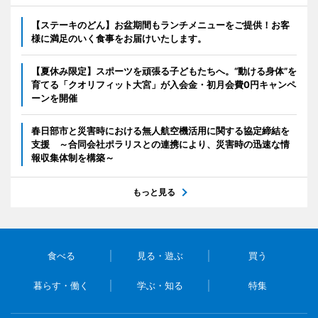
【ステーキのどん】お盆期間もランチメニューをご提供！お客
様に満足のいく食事をお届けいたします。
【夏休み限定】スポーツを頑張る子どもたちへ。“動ける身体”を
育てる「クオリフィット大宮」が入会金・初月会費0円キャンペ
ーンを開催
春日部市と災害時における無人航空機活用に関する協定締結を
支援 ～合同会社ポラリスとの連携により、災害時の迅速な情
報収集体制を構築～
もっと見る
食べる
見る・遊ぶ
買う
暮らす・働く
学ぶ・知る
特集