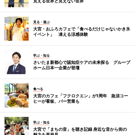
見える世界と見えない世界
見る・遊ぶ
大宮・おふろカフェで「食べるだけじゃないかき氷
イベント」 凍える涼感体験
学ぶ・知る
さいたま新都心で認知症ケアの未来探る グループ
ホーム日本一企業が登壇
食べる
大宮のカフェ「フクロクエン」が1周年 急須コー
ヒーが看板、バー営業も
学ぶ・知る
大宮で「まちの音」を聴き記録 身近な音から街の
魅力を再発見