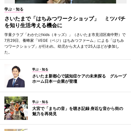
学ぶ・知る
さいたまで「はちみつワークショップ」 ミツバチ
を知り生活考える機会に
学童クラブ「わかたけkids（キッズ）」（さいたま市見沼区南中野）で
7月29日、養蜂家「VEGE（ベジ）はちみつファーム」による「はちみ
つワークショップ」が行われ、幼児から大人まで25人ほどが参加し
た。
学ぶ・知る
さいたま新都心で認知症ケアの未来探る グループ
ホーム日本一企業が登壇
学ぶ・知る
大宮で「まちの音」を聴き記録 身近な音から街の
魅力を再発見