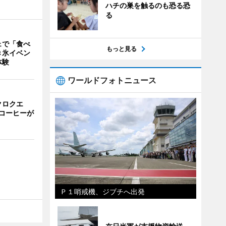
ハチの巣を触るのも恐る恐
る
ェで「食べ
もっと見る
き氷イベン
体験
ワールドフォトニュース
クロクエ
コーヒーが
Ｐ１哨戒機、ジブチへ出発