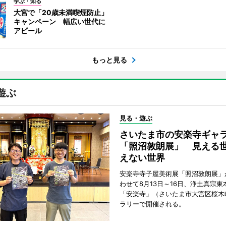
学ぶ・知る
大宮で「20歳未満喫煙防止」
キャンペーン 幅広い世代に
アピール
もっと見る
遊ぶ
見る・遊ぶ
さいたま市の安楽寺ギャ
「照沼敦朗展」 見える
えない世界
安楽寺寺子屋美術展「照沼敦朗展」
わせて8月13日～16日、浄土真宗東
「安楽寺」（さいたま市大宮区桜木
ラリーで開催される。