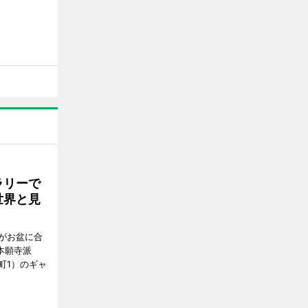
ラリーで
世界と見
がお盆に合
本願寺派
町1）のギャ