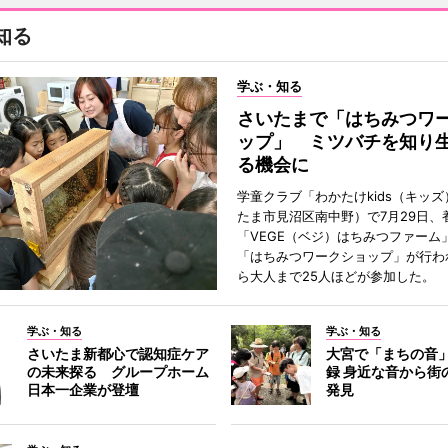
知る
学ぶ・知る
さいたまで「はちみつワ
ップ」 ミツバチを知り
る機会に
学童クラブ「わかたけkids（キッ
たま市見沼区南中野）で7月29日、
「VEGE（ベジ）はちみつファーム
「はちみつワークショップ」が行わ
ら大人まで25人ほどが参加した。
学ぶ・知る
学ぶ・知る
さいたま新都心で認知症ケア
大宮で「まちの音
の未来探る グループホーム
録 身近な音から街
日本一企業が登壇
発見