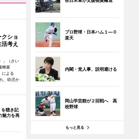
在日米軍が支援物資輸送
プロ野球・日本ハム１―０
ークショ
楽天
生活考え
ズ）」（さい
養蜂家
内閣・党人事、説明避ける
」による
れ、幼児か
岡山学芸館が２回戦へ 高
校野球
」を聴き記
の魅力を再
もっと見る