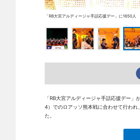
「RB大宮アルディージャ手話応援デー」に1650人
「RB大宮アルディージャ手話応援デー」が
4）でのロアッソ熊本戦に合わせて行われ
た。