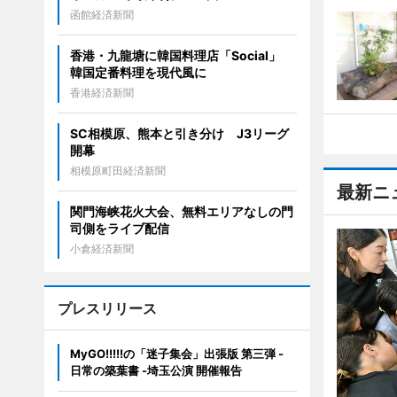
函館経済新聞
香港・九龍塘に韓国料理店「Social」
韓国定番料理を現代風に
香港経済新聞
SC相模原、熊本と引き分け J3リーグ
開幕
相模原町田経済新聞
最新ニ
関門海峡花火大会、無料エリアなしの門
司側をライブ配信
小倉経済新聞
プレスリリース
MyGO!!!!!の「迷子集会」出張版 第三弾 -
日常の築葉書 -埼玉公演 開催報告