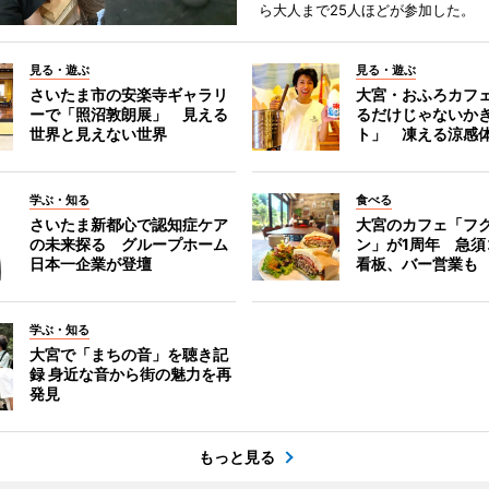
ら大人まで25人ほどが参加した。
見る・遊ぶ
見る・遊ぶ
さいたま市の安楽寺ギャラリ
大宮・おふろカフ
ーで「照沼敦朗展」 見える
るだけじゃないか
世界と見えない世界
ト」 凍える涼感
学ぶ・知る
食べる
さいたま新都心で認知症ケア
大宮のカフェ「フ
の未来探る グループホーム
ン」が1周年 急須
日本一企業が登壇
看板、バー営業も
学ぶ・知る
大宮で「まちの音」を聴き記
録 身近な音から街の魅力を再
発見
もっと見る