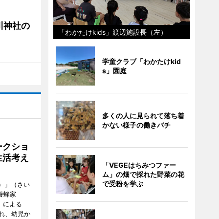
川神社の
「わかたけkids」渡辺施設長（左）
学童クラブ「わかたけkid
s」園庭
多くの人に見られて落ち着
かない様子の働きバチ
ークショ
生活考え
「VEGEはちみつファー
ム」の畑で採れた野菜の花
で受粉を学ぶ
ズ）」（さい
養蜂家
」による
れ、幼児か