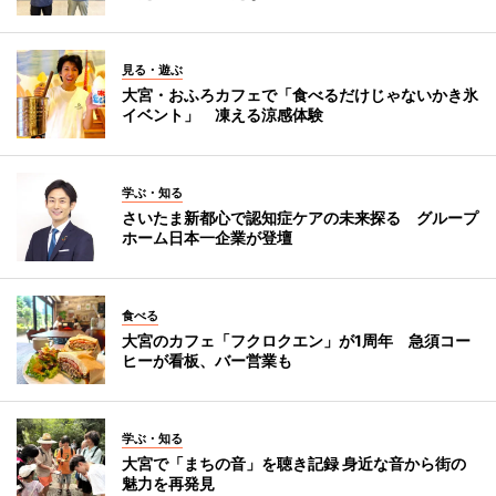
見る・遊ぶ
大宮・おふろカフェで「食べるだけじゃないかき氷
イベント」 凍える涼感体験
学ぶ・知る
さいたま新都心で認知症ケアの未来探る グループ
ホーム日本一企業が登壇
食べる
大宮のカフェ「フクロクエン」が1周年 急須コー
ヒーが看板、バー営業も
学ぶ・知る
大宮で「まちの音」を聴き記録 身近な音から街の
魅力を再発見