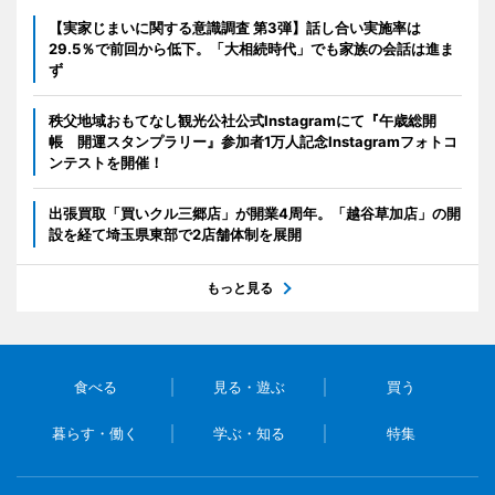
【実家じまいに関する意識調査 第3弾】話し合い実施率は
29.5％で前回から低下。「大相続時代」でも家族の会話は進ま
ず
秩父地域おもてなし観光公社公式Instagramにて『午歳総開
帳 開運スタンプラリー』参加者1万人記念Instagramフォトコ
ンテストを開催！
出張買取「買いクル三郷店」が開業4周年。「越谷草加店」の開
設を経て埼玉県東部で2店舗体制を展開
もっと見る
食べる
見る・遊ぶ
買う
暮らす・働く
学ぶ・知る
特集