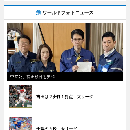
ワールドフォトニュース
中立公、補正検討を要請
吉田は２安打１打点 大リーグ
千賀の力投 大リーグ