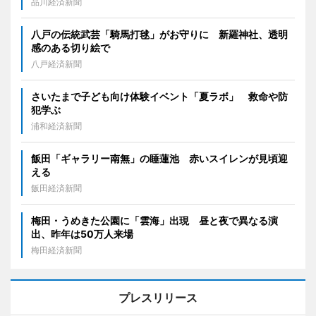
品川経済新聞
八戸の伝統武芸「騎馬打毬」がお守りに 新羅神社、透明
感のある切り絵で
八戸経済新聞
さいたまで子ども向け体験イベント「夏ラボ」 救命や防
犯学ぶ
浦和経済新聞
飯田「ギャラリー南無」の睡蓮池 赤いスイレンが見頃迎
える
飯田経済新聞
梅田・うめきた公園に「雲海」出現 昼と夜で異なる演
出、昨年は50万人来場
梅田経済新聞
プレスリリース