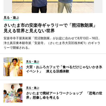
見る・遊ぶ
さいたま市の安楽寺ギャラリーで「照沼敦朗展」
見える世界と見えない世界
安楽寺寺子屋美術展「照沼敦朗展」がお盆に合わせて8月13日～16日、
浄土真宗東本願寺派「安楽寺」（さいたま市大宮区桜木町1）のギャラ
リーで開催される。
見る・遊ぶ
大宮・おふろカフェで「食べるだけじゃないかき氷
イベント」 凍える涼感体験
見る・遊ぶ
さいたまで廃材アートワークショップ 「恐竜の世
界」想像し命を考える