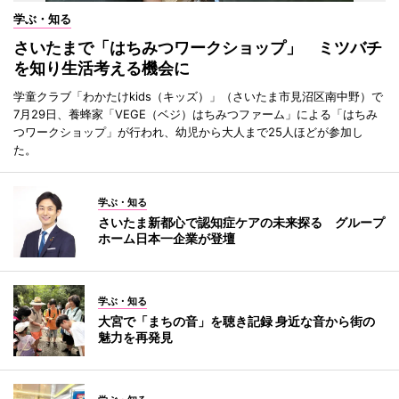
学ぶ・知る
さいたまで「はちみつワークショップ」 ミツバチ
を知り生活考える機会に
学童クラブ「わかたけkids（キッズ）」（さいたま市見沼区南中野）で
7月29日、養蜂家「VEGE（ベジ）はちみつファーム」による「はちみ
つワークショップ」が行われ、幼児から大人まで25人ほどが参加し
た。
学ぶ・知る
さいたま新都心で認知症ケアの未来探る グループ
ホーム日本一企業が登壇
学ぶ・知る
大宮で「まちの音」を聴き記録 身近な音から街の
魅力を再発見