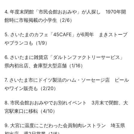
4. 年度末閉館「市民会館おおみや」が人探し 1970年開
館時に市報掲載の小学生（2/6）
5. さいたまのカフェ「45CAFE」が6周年 まきストーブ
やブランコも（1/9）
6. さいたまに雑貨店「ダルトンファクトリーサービス」
県内初出店、倉庫型大型店舗（1/16）
7. さいたま市にドイツ製法のハム・ソーセージ店 ビール
やワイン販売も（2/20）
8. 市民会館おおみやでお別れイベント 3月末で閉館、大
宮駅東口に移転（4/10）
9. 大宮に温度にこだわった会員制肉レストラン 埼玉県
初出店、週2日営業（1/6）