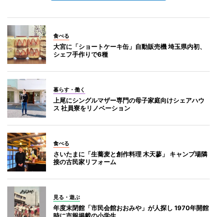
食べる
大宮に「ショートケーキ缶」自動販売機 埼玉県内初、
シェフ手作りで6種
暮らす・働く
上尾にシングルマザー専門の母子家庭向けシェアハウ
ス 社員寮をリノベーション
食べる
さいたまに「生蕎麦と創作料理 木天蓼」 キャンプ場隣
接の古民家リフォーム
見る・遊ぶ
年度末閉館「市民会館おおみや」が人探し 1970年開館
時に市報掲載の小学生