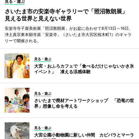
見る・遊ぶ
さいたま市の安楽寺ギャラリーで「照沼敦朗展」
見える世界と見えない世界
安楽寺寺子屋美術展「照沼敦朗展」がお盆に合わせて8月13日～16日、
浄土真宗東本願寺派「安楽寺」（さいたま市大宮区桜木町1）のギャラ
リーで開催される。
見る・遊ぶ
大宮・おふろカフェで「食べるだけじゃないかき氷
イベント」 凍える涼感体験
見る・遊ぶ
さいたまで廃材アートワークショップ 「恐竜の世
界」想像し命を考える
見る・遊ぶ
大宮公園小動物園に新しい仲間 カピバラとマーラ