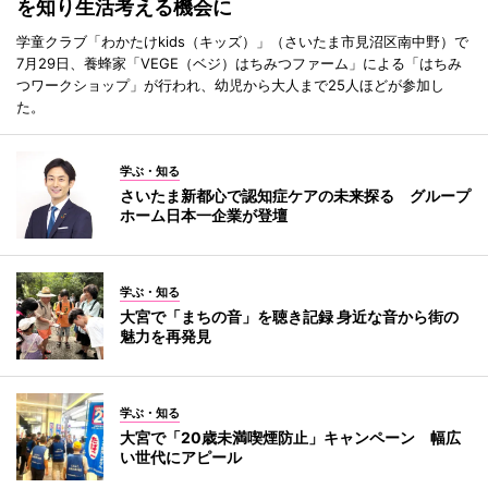
を知り生活考える機会に
学童クラブ「わかたけkids（キッズ）」（さいたま市見沼区南中野）で
7月29日、養蜂家「VEGE（ベジ）はちみつファーム」による「はちみ
つワークショップ」が行われ、幼児から大人まで25人ほどが参加し
た。
学ぶ・知る
さいたま新都心で認知症ケアの未来探る グループ
ホーム日本一企業が登壇
学ぶ・知る
大宮で「まちの音」を聴き記録 身近な音から街の
魅力を再発見
学ぶ・知る
大宮で「20歳未満喫煙防止」キャンペーン 幅広
い世代にアピール