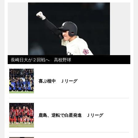
長崎日大が２回戦へ 高校野球
喜ぶ植中 Ｊリーグ
鹿島、逆転で白星発進 Ｊリーグ