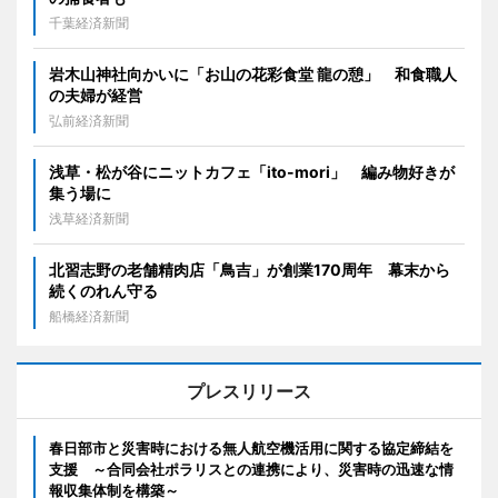
千葉経済新聞
岩木山神社向かいに「お山の花彩食堂 龍の憩」 和食職人
の夫婦が経営
弘前経済新聞
浅草・松が谷にニットカフェ「ito-mori」 編み物好きが
集う場に
浅草経済新聞
北習志野の老舗精肉店「鳥吉」が創業170周年 幕末から
続くのれん守る
船橋経済新聞
プレスリリース
春日部市と災害時における無人航空機活用に関する協定締結を
支援 ～合同会社ポラリスとの連携により、災害時の迅速な情
報収集体制を構築～