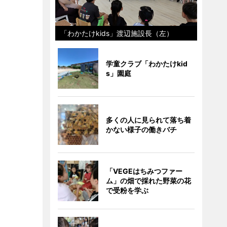
「わかたけkids」渡辺施設長（左）
学童クラブ「わかたけkid
s」園庭
多くの人に見られて落ち着
かない様子の働きバチ
「VEGEはちみつファー
ム」の畑で採れた野菜の花
で受粉を学ぶ