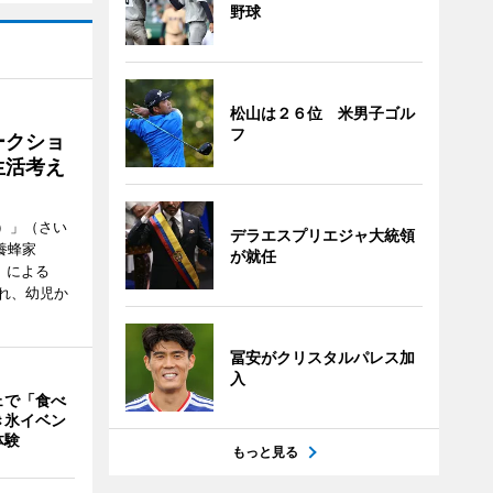
野球
松山は２６位 米男子ゴル
フ
ークショ
生活考え
ズ）」（さい
デラエスプリエジャ大統領
養蜂家
が就任
」による
れ、幼児か
冨安がクリスタルパレス加
入
ェで「食べ
き氷イベン
体験
もっと見る