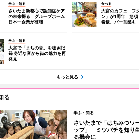
学ぶ・知る
食べる
さいたま新都心で認知症ケア
大宮のカフェ「フ
の未来探る グループホーム
ン」が1周年 急須
日本一企業が登壇
看板、バー営業も
学ぶ・知る
大宮で「まちの音」を聴き記
録 身近な音から街の魅力を再
発見
もっと見る
知る
学ぶ・知る
さいたまで「はちみつワ
ップ」 ミツバチを知り
る機会に