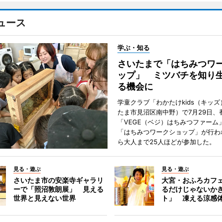
ュース
学ぶ・知る
さいたまで「はちみつワ
ップ」 ミツバチを知り
る機会に
学童クラブ「わかたけkids（キッ
たま市見沼区南中野）で7月29日、
「VEGE（ベジ）はちみつファーム
「はちみつワークショップ」が行わ
ら大人まで25人ほどが参加した。
見る・遊ぶ
見る・遊ぶ
さいたま市の安楽寺ギャラリ
大宮・おふろカフ
ーで「照沼敦朗展」 見える
るだけじゃないか
世界と見えない世界
ト」 凍える涼感