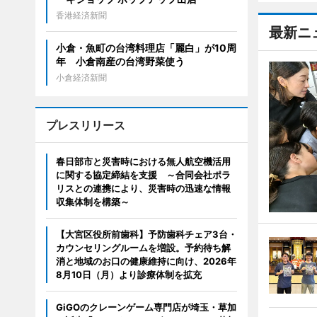
香港経済新聞
最新ニ
小倉・魚町の台湾料理店「麗白」が10周
年 小倉南産の台湾野菜使う
小倉経済新聞
プレスリリース
春日部市と災害時における無人航空機活用
に関する協定締結を支援 ～合同会社ポラ
リスとの連携により、災害時の迅速な情報
収集体制を構築～
【大宮区役所前歯科】予防歯科チェア3台・
カウンセリングルームを増設。予約待ち解
消と地域のお口の健康維持に向け、2026年
8月10日（月）より診療体制を拡充
GiGOのクレーンゲーム専門店が埼玉・草加