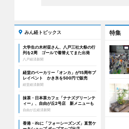
みん経トピックス
特集
大学生の木村栞さん、八戸三社大祭の行
列を2周 ゴールで着替えてまた出発
八戸経済新聞
経堂のベーカリー「オンカ」が15周年プ
レイベント かき氷を500円で販売
経堂経済新聞
抹茶・日本茶カフェ「ナナズグリーンテ
ィー」、自由が丘2号店 新メニューも
自由が丘経済新聞
香港・ifcに「フォーシーズンズ」直営ケ
ーキショップ ポップアップ出店