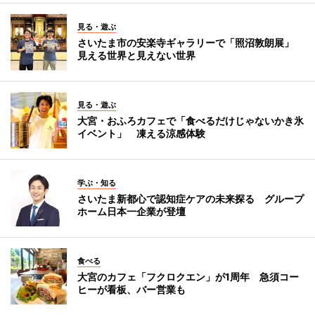
見る・遊ぶ
さいたま市の安楽寺ギャラリーで「照沼敦朗展」
見える世界と見えない世界
見る・遊ぶ
大宮・おふろカフェで「食べるだけじゃないかき氷
イベント」 凍える涼感体験
学ぶ・知る
さいたま新都心で認知症ケアの未来探る グループ
ホーム日本一企業が登壇
食べる
大宮のカフェ「フクロクエン」が1周年 急須コー
ヒーが看板、バー営業も