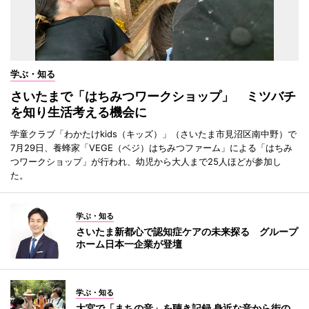
学ぶ・知る
さいたまで「はちみつワークショップ」 ミツバチ
を知り生活考える機会に
学童クラブ「わかたけkids（キッズ）」（さいたま市見沼区南中野）で
7月29日、養蜂家「VEGE（ベジ）はちみつファーム」による「はちみ
つワークショップ」が行われ、幼児から大人まで25人ほどが参加し
た。
学ぶ・知る
さいたま新都心で認知症ケアの未来探る グループ
ホーム日本一企業が登壇
学ぶ・知る
大宮で「まちの音」を聴き記録 身近な音から街の