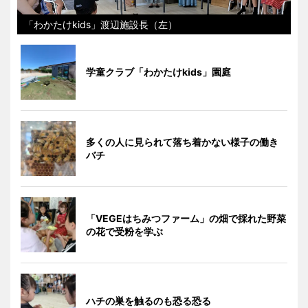
「わかたけkids」渡辺施設長（左）
学童クラブ「わかたけkids」園庭
多くの人に見られて落ち着かない様子の働き
バチ
「VEGEはちみつファーム」の畑で採れた野菜
の花で受粉を学ぶ
ハチの巣を触るのも恐る恐る