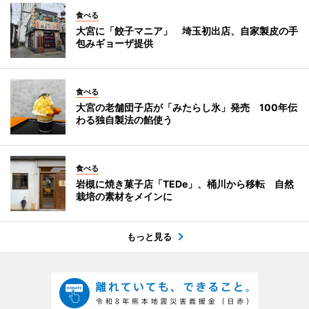
食べる
大宮に「餃子マニア」 埼玉初出店、自家製皮の手
包みギョーザ提供
食べる
大宮の老舗団子店が「みたらし氷」発売 100年伝
わる独自製法の餡使う
食べる
岩槻に焼き菓子店「TEDe」、桶川から移転 自然
栽培の素材をメインに
もっと見る