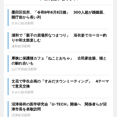
墨田区役所、「令和8年8月8日婚」 300人超が婚姻届、
開庁前から長い列
すみだ経済新聞
浦和で「親子の居場所なつまつり」 浴衣姿でヨーヨー釣
りや和太鼓楽しむ
浦和経済新聞
厚狭に保護猫カフェ「ねことおちゃ」 古民家改築、猫と
の触れ合いも
山口宇部経済新聞
文花で学生企画の「すみだタウンミーティング」 4テーマ
で意見交換
すみだ経済新聞
沼津発祥の医学研究会「U-TECH」開催へ 関係者らが沼
津市長を表敬訪問
沼津経済新聞