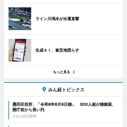
ライン川渇水が水運直撃
生成ＡＩ、被災地照らす
もっと見る
みん経トピックス
墨田区役所、「令和8年8月8日婚」 300人超が婚姻届、
開庁前から長い列
すみだ経済新聞