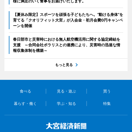
様に満足のいく食事をお届けいたします。
【夏休み限定】スポーツを頑張る子どもたちへ。“動ける身体”を
育てる「クオリフィット大宮」が入会金・初月会費0円キャンペ
ーンを開催
春日部市と災害時における無人航空機活用に関する協定締結を
支援 ～合同会社ポラリスとの連携により、災害時の迅速な情
報収集体制を構築～
もっと見る
食べる
見る・遊ぶ
買う
暮らす・働く
学ぶ・知る
特集