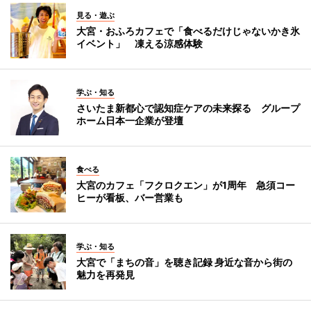
見る・遊ぶ
大宮・おふろカフェで「食べるだけじゃないかき氷
イベント」 凍える涼感体験
学ぶ・知る
さいたま新都心で認知症ケアの未来探る グループ
ホーム日本一企業が登壇
食べる
大宮のカフェ「フクロクエン」が1周年 急須コー
ヒーが看板、バー営業も
学ぶ・知る
大宮で「まちの音」を聴き記録 身近な音から街の
魅力を再発見