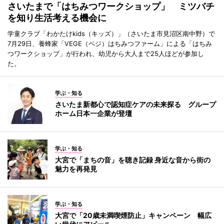
さいたまで「はちみつワークショップ」 ミツバチ
を知り生活考える機会に
学童クラブ「わかたけkids（キッズ）」（さいたま市見沼区南中野）で
7月29日、養蜂家「VEGE（ベジ）はちみつファーム」による「はちみ
つワークショップ」が行われ、幼児から大人まで25人ほどが参加し
た。
学ぶ・知る
さいたま新都心で認知症ケアの未来探る グループ
ホーム日本一企業が登壇
学ぶ・知る
大宮で「まちの音」を聴き記録 身近な音から街の
魅力を再発見
学ぶ・知る
大宮で「20歳未満喫煙防止」キャンペーン 幅広