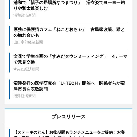
浦和で「親子の居場所なつまつり」 浴衣姿でヨーヨー釣
りや和太鼓楽しむ
浦和経済新聞
厚狭に保護猫カフェ「ねことおちゃ」 古民家改築、猫と
の触れ合いも
山口宇部経済新聞
文花で学生企画の「すみだタウンミーティング」 4テーマ
で意見交換
すみだ経済新聞
沼津発祥の医学研究会「U-TECH」開催へ 関係者らが沼
津市長を表敬訪問
沼津経済新聞
プレスリリース
【ステーキのどん】お盆期間もランチメニューをご提供！お客