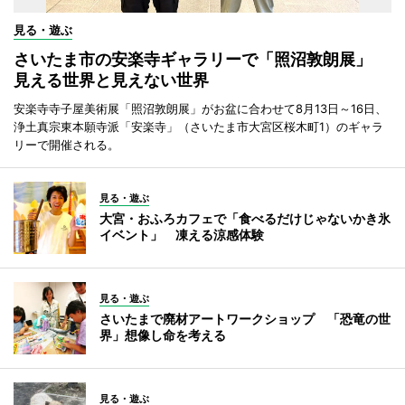
見る・遊ぶ
さいたま市の安楽寺ギャラリーで「照沼敦朗展」
見える世界と見えない世界
安楽寺寺子屋美術展「照沼敦朗展」がお盆に合わせて8月13日～16日、
浄土真宗東本願寺派「安楽寺」（さいたま市大宮区桜木町1）のギャラ
リーで開催される。
見る・遊ぶ
大宮・おふろカフェで「食べるだけじゃないかき氷
イベント」 凍える涼感体験
見る・遊ぶ
さいたまで廃材アートワークショップ 「恐竜の世
界」想像し命を考える
見る・遊ぶ