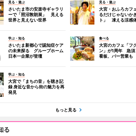
見る・遊ぶ
見る・遊ぶ
さいたま市の安楽寺ギャラリ
大宮・おふろカフ
ーで「照沼敦朗展」 見える
るだけじゃないか
世界と見えない世界
ト」 凍える涼感
学ぶ・知る
食べる
さいたま新都心で認知症ケア
大宮のカフェ「フ
の未来探る グループホーム
ン」が1周年 急須
日本一企業が登壇
看板、バー営業も
学ぶ・知る
大宮で「まちの音」を聴き記
録 身近な音から街の魅力を再
発見
もっと見る
知る