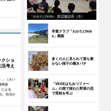
「わかたけkids」渡辺施設長（左）
学童クラブ「わかたけkid
s」園庭
多くの人に見られて落ち着
ークショ
かない様子の働きバチ
生活考え
ズ）」（さい
「VEGEはちみつファー
養蜂家
ム」の畑で採れた野菜の花
」による
で受粉を学ぶ
れ、幼児か