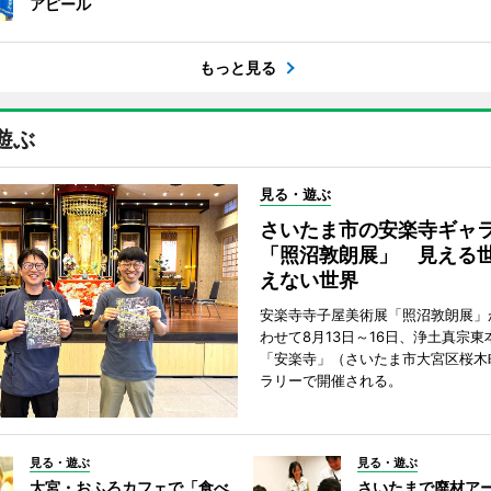
アピール
もっと見る
遊ぶ
見る・遊ぶ
さいたま市の安楽寺ギャ
「照沼敦朗展」 見える
えない世界
安楽寺寺子屋美術展「照沼敦朗展」
わせて8月13日～16日、浄土真宗東
「安楽寺」（さいたま市大宮区桜木
ラリーで開催される。
見る・遊ぶ
見る・遊ぶ
大宮・おふろカフェで「食べ
さいたまで廃材ア