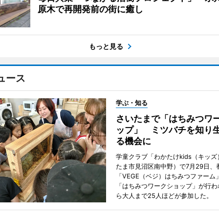
原木で再開発前の街に癒し
もっと見る
ュース
学ぶ・知る
さいたまで「はちみつワ
ップ」 ミツバチを知り
る機会に
学童クラブ「わかたけkids（キッ
たま市見沼区南中野）で7月29日、
「VEGE（ベジ）はちみつファーム
「はちみつワークショップ」が行わ
ら大人まで25人ほどが参加した。