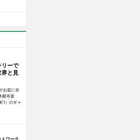
ラリーで
世界と見
がお盆に合
本願寺派
町1）のギャ
ートワーク