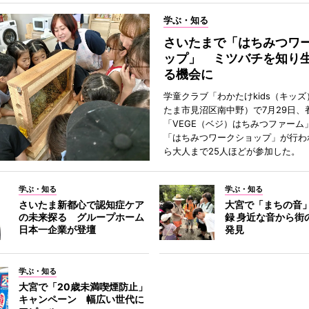
学ぶ・知る
さいたまで「はちみつワ
ップ」 ミツバチを知り
る機会に
学童クラブ「わかたけkids（キッ
たま市見沼区南中野）で7月29日、
「VEGE（ベジ）はちみつファーム
「はちみつワークショップ」が行わ
ら大人まで25人ほどが参加した。
学ぶ・知る
学ぶ・知る
さいたま新都心で認知症ケア
大宮で「まちの音
の未来探る グループホーム
録 身近な音から街
日本一企業が登壇
発見
学ぶ・知る
大宮で「20歳未満喫煙防止」
キャンペーン 幅広い世代に