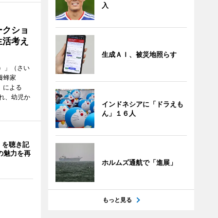
入
ークショ
生活考え
生成ＡＩ、被災地照らす
ズ）」（さい
養蜂家
」による
れ、幼児か
インドネシアに「ドラえも
ん」１６人
」を聴き記
の魅力を再
ホルムズ通航で「進展」
もっと見る