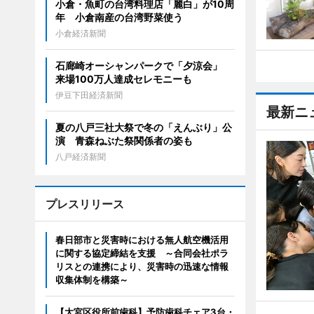
小倉・魚町の台湾料理店「麗白」が10周
年 小倉南産の台湾野菜使う
小倉経済新聞
石廊崎オーシャンパークで「夕涼会」
来場100万人達成セレモニーも
伊豆下田経済新聞
最新ニ
夏の八戸三社大祭で冬の「えんぶり」公
演 青森ねぶた祭関係者の姿も
八戸経済新聞
プレスリリース
春日部市と災害時における無人航空機活用
に関する協定締結を支援 ～合同会社ポラ
リスとの連携により、災害時の迅速な情報
収集体制を構築～
【大宮区役所前歯科】予防歯科チェア3台・