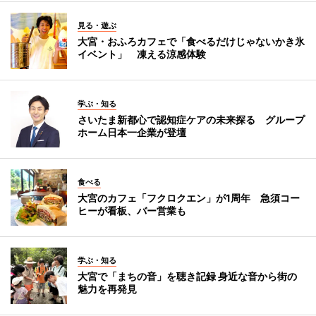
見る・遊ぶ
大宮・おふろカフェで「食べるだけじゃないかき氷
イベント」 凍える涼感体験
学ぶ・知る
さいたま新都心で認知症ケアの未来探る グループ
ホーム日本一企業が登壇
食べる
大宮のカフェ「フクロクエン」が1周年 急須コー
ヒーが看板、バー営業も
学ぶ・知る
大宮で「まちの音」を聴き記録 身近な音から街の
魅力を再発見