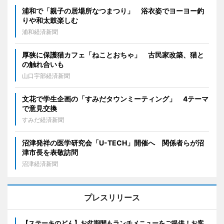
浦和で「親子の居場所なつまつり」 浴衣姿でヨーヨー釣
りや和太鼓楽しむ
浦和経済新聞
厚狭に保護猫カフェ「ねことおちゃ」 古民家改築、猫と
の触れ合いも
山口宇部経済新聞
文花で学生企画の「すみだタウンミーティング」 4テーマ
で意見交換
すみだ経済新聞
沼津発祥の医学研究会「U-TECH」開催へ 関係者らが沼
津市長を表敬訪問
沼津経済新聞
プレスリリース
【ステーキのどん】お盆期間もランチメニューをご提供！お客