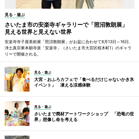
見る・遊ぶ
さいたま市の安楽寺ギャラリーで「照沼敦朗展」
見える世界と見えない世界
安楽寺寺子屋美術展「照沼敦朗展」がお盆に合わせて8月13日～16日、
浄土真宗東本願寺派「安楽寺」（さいたま市大宮区桜木町1）のギャラ
リーで開催される。
見る・遊ぶ
大宮・おふろカフェで「食べるだけじゃないかき氷
イベント」 凍える涼感体験
見る・遊ぶ
さいたまで廃材アートワークショップ 「恐竜の世
界」想像し命を考える