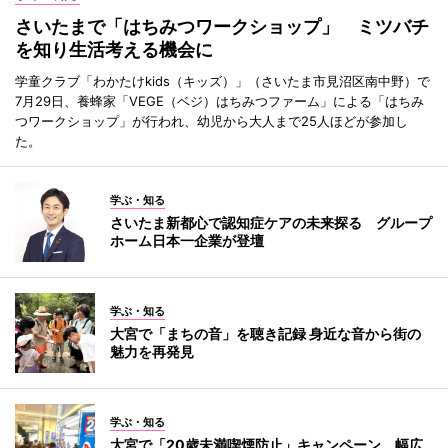
さいたまで「はちみつワークショップ」 ミツバチ
を知り生活考える機会に
学童クラブ「わかたけkids（キッズ）」（さいたま市見沼区南中野）で
7月29日、養蜂家「VEGE（ベジ）はちみつファーム」による「はちみ
つワークショップ」が行われ、幼児から大人まで25人ほどが参加し
た。
学ぶ・知る
さいたま新都心で認知症ケアの未来探る グループ
ホーム日本一企業が登壇
学ぶ・知る
大宮で「まちの音」を聴き記録 身近な音から街の
魅力を再発見
学ぶ・知る
大宮で「20歳未満喫煙防止」キャンペーン 幅広