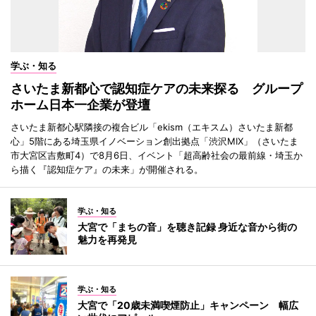
学ぶ・知る
さいたま新都心で認知症ケアの未来探る グループ
ホーム日本一企業が登壇
さいたま新都心駅隣接の複合ビル「ekism（エキスム）さいたま新都
心」5階にある埼玉県イノベーション創出拠点「渋沢MIX」（さいたま
市大宮区吉敷町4）で8月6日、イベント「超高齢社会の最前線・埼玉か
ら描く『認知症ケア』の未来」が開催される。
学ぶ・知る
大宮で「まちの音」を聴き記録 身近な音から街の
魅力を再発見
学ぶ・知る
大宮で「20歳未満喫煙防止」キャンペーン 幅広