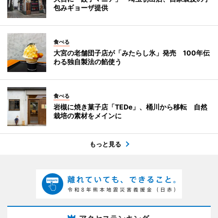
包みギョーザ提供
食べる
大宮の老舗団子店が「みたらし氷」発売 100年伝
わる独自製法の餡使う
食べる
岩槻に焼き菓子店「TEDe」、桶川から移転 自然
栽培の素材をメインに
もっと見る