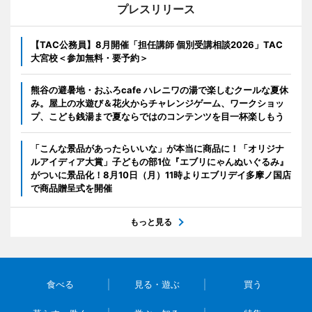
プレスリリース
【TAC公務員】8月開催「担任講師 個別受講相談2026」TAC
大宮校＜参加無料・要予約＞
熊谷の避暑地・おふろcafe ハレニワの湯で楽しむクールな夏休
み。屋上の水遊び＆花火からチャレンジゲーム、ワークショッ
プ、こども銭湯まで夏ならではのコンテンツを目一杯楽しもう
「こんな景品があったらいいな」が本当に商品に！「オリジナ
ルアイディア大賞」子どもの部1位『エブリにゃんぬいぐるみ』
がついに景品化！8月10日（月）11時よりエブリデイ多摩ノ国店
で商品贈呈式を開催
もっと見る
食べる
見る・遊ぶ
買う