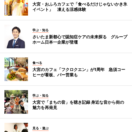
大宮・おふろカフェで「食べるだけじゃないかき氷
イベント」 凍える涼感体験
学ぶ・知る
さいたま新都心で認知症ケアの未来探る グループ
ホーム日本一企業が登壇
食べる
大宮のカフェ「フクロクエン」が1周年 急須コー
ヒーが看板、バー営業も
学ぶ・知る
大宮で「まちの音」を聴き記録 身近な音から街の
魅力を再発見
見る・遊ぶ