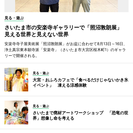
見る・遊ぶ
さいたま市の安楽寺ギャラリーで「照沼敦朗展」
見える世界と見えない世界
安楽寺寺子屋美術展「照沼敦朗展」がお盆に合わせて8月13日～16日、
浄土真宗東本願寺派「安楽寺」（さいたま市大宮区桜木町1）のギャラ
リーで開催される。
見る・遊ぶ
大宮・おふろカフェで「食べるだけじゃないかき氷
イベント」 凍える涼感体験
見る・遊ぶ
さいたまで廃材アートワークショップ 「恐竜の世
界」想像し命を考える