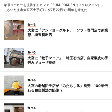
急須コーヒーを提供するカフェ「FUKUROKUEN（フクロクエン）」
（さいたま市大宮区土手町1）が7月22日で1周年を迎えた。
食べる
大宮に「アンドヨーグルト」 ソフト専門店で新業
態、埼玉初出店
食べる
大宮に「餃子マニア」 埼玉初出店、自家製皮の手
包みギョーザ提供
食べる
大宮の老舗団子店が「みたらし氷」発売 100年伝
わる独自製法の餡使う
食べる