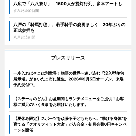
八広で「八八祭り」 1500人が提灯行列、多幸アートも
すみだ経済新聞
八戸の「騎馬打毬」、若手騎手の姿勇ましく 20年ぶりの
正式参拝も
八戸経済新聞
プレスリリース
一歩入ればそこは別世界！物語の世界へ迷い込む「没入型住宅
展示場」がさいたま市に誕生。2026年9月5日オープン、来場
予約受付中。
【ステーキのどん】お盆期間もランチメニューをご提供！お客
様に満足のいく食事をお届けいたします。
【夏休み限定】スポーツを頑張る子どもたちへ。“動ける身体”を
育てる「クオリフィット大宮」が入会金・初月会費0円キャンペ
ーンを開催