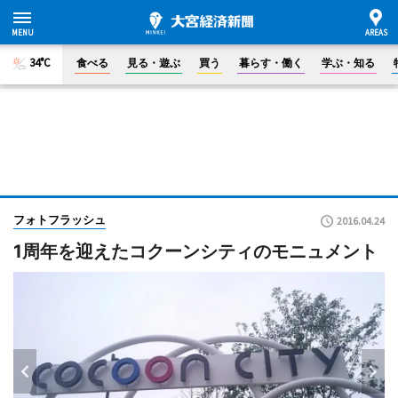
34°C
食べる
見る・遊ぶ
買う
暮らす・働く
学ぶ・知る
フォトフラッシュ
2016.04.24
1周年を迎えたコクーンシティのモニュメント