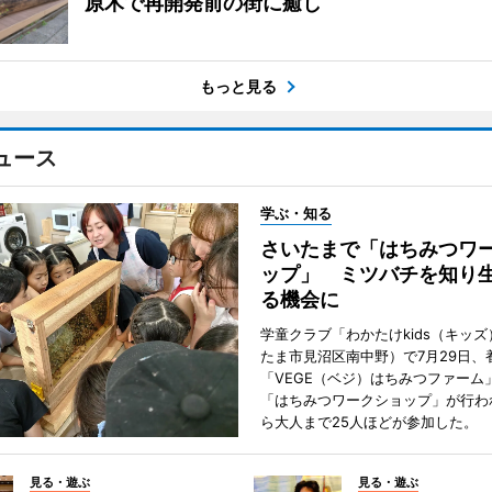
原木で再開発前の街に癒し
もっと見る
ュース
学ぶ・知る
さいたまで「はちみつワ
ップ」 ミツバチを知り
る機会に
学童クラブ「わかたけkids（キッ
たま市見沼区南中野）で7月29日、
「VEGE（ベジ）はちみつファーム
「はちみつワークショップ」が行わ
ら大人まで25人ほどが参加した。
見る・遊ぶ
見る・遊ぶ