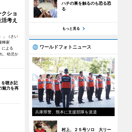
ハチの巣を触るのも恐る恐
る
ークショ
生活考え
もっと見る
ズ）」（さい
養蜂家
ワールドフォトニュース
」による
れ、幼児か
」を聴き記
の魅力を再
兵庫県警、熊本に支援部隊を派遣
村上、２５号ソロ 大リー