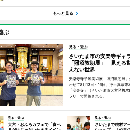
もっと見る
遊ぶ
見る・遊ぶ
さいたま市の安楽寺ギャ
「照沼敦朗展」 見える
えない世界
安楽寺寺子屋美術展「照沼敦朗展」
わせて8月13日～16日、浄土真宗東
「安楽寺」（さいたま市大宮区桜木
ラリーで開催される。
見る・遊ぶ
見る・遊ぶ
大宮・おふろカフェで「食べ
さいたまで廃材ア
るだけじゃないかき氷イベン
ショップ 「恐竜