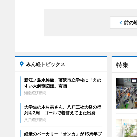
前の
みん経トピックス
特集
新江ノ島水族館、藤沢市立学校に「えの
すい大解剖図鑑」寄贈
湘南経済新聞
大学生の木村栞さん、八戸三社大祭の行
列を2周 ゴールで着替えてまた出発
八戸経済新聞
経堂のベーカリー「オンカ」が15周年プ