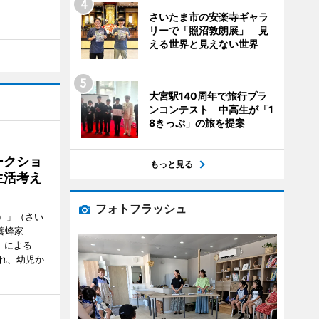
さいたま市の安楽寺ギャラ
リーで「照沼敦朗展」 見
える世界と見えない世界
大宮駅140周年で旅行プラ
ンコンテスト 中高生が「1
8きっぷ」の旅を提案
ークショ
もっと見る
生活考え
フォトフラッシュ
ズ）」（さい
養蜂家
」による
れ、幼児か