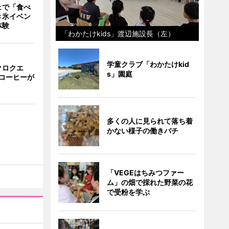
ェで「食べ
き氷イベン
体験
「わかたけkids」渡辺施設長（左）
学童クラブ「わかたけkid
クロクエ
s」園庭
コーヒーが
多くの人に見られて落ち着
かない様子の働きバチ
「VEGEはちみつファー
ム」の畑で採れた野菜の花
で受粉を学ぶ