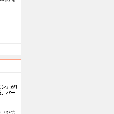
ン」が1
板、バー
）」（さいた