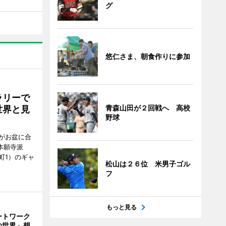
グ
悠仁さま、朝食作りに参加
ラリーで
青森山田が２回戦へ 高校
世界と見
野球
がお盆に合
本願寺派
町1）のギャ
松山は２６位 米男子ゴル
フ
もっと見る
ートワーク
の世界」想