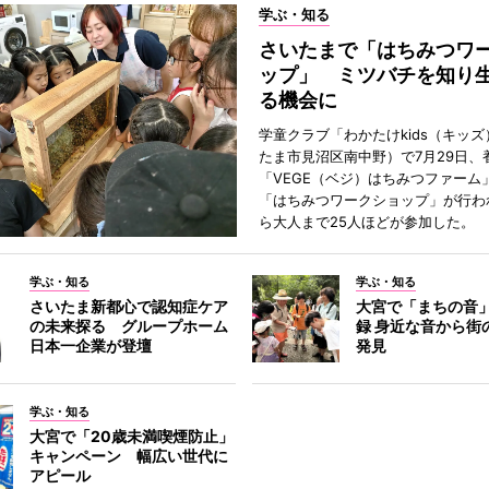
学ぶ・知る
さいたまで「はちみつワ
ップ」 ミツバチを知り
る機会に
学童クラブ「わかたけkids（キッ
たま市見沼区南中野）で7月29日、
「VEGE（ベジ）はちみつファーム
「はちみつワークショップ」が行わ
ら大人まで25人ほどが参加した。
学ぶ・知る
学ぶ・知る
さいたま新都心で認知症ケア
大宮で「まちの音
の未来探る グループホーム
録 身近な音から街
日本一企業が登壇
発見
学ぶ・知る
大宮で「20歳未満喫煙防止」
キャンペーン 幅広い世代に
アピール