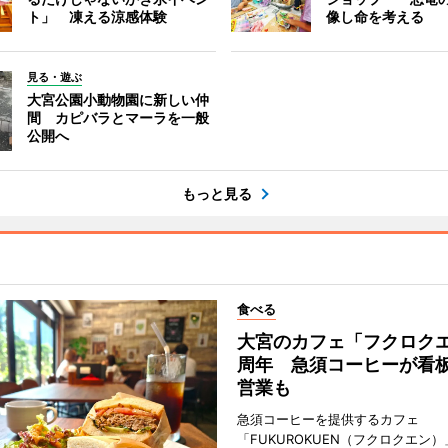
ト」 凍える涼感体験
像し命を考える
見る・遊ぶ
大宮公園小動物園に新しい仲
間 カピバラとマーラを一般
公開へ
もっと見る
食べる
大宮のカフェ「フクロクエ
周年 急須コーヒーが看
営業も
急須コーヒーを提供するカフェ
「FUKUROKUEN（フクロクエン