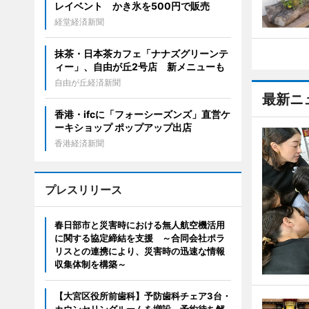
レイベント かき氷を500円で販売
経堂経済新聞
抹茶・日本茶カフェ「ナナズグリーンテ
ィー」、自由が丘2号店 新メニューも
自由が丘経済新聞
最新ニ
香港・ifcに「フォーシーズンズ」直営ケ
ーキショップ ポップアップ出店
香港経済新聞
プレスリリース
春日部市と災害時における無人航空機活用
に関する協定締結を支援 ～合同会社ポラ
リスとの連携により、災害時の迅速な情報
収集体制を構築～
【大宮区役所前歯科】予防歯科チェア3台・