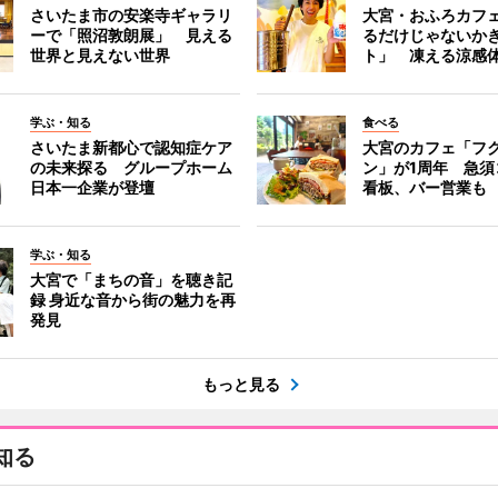
さいたま市の安楽寺ギャラリ
大宮・おふろカフ
ーで「照沼敦朗展」 見える
るだけじゃないか
世界と見えない世界
ト」 凍える涼感
学ぶ・知る
食べる
さいたま新都心で認知症ケア
大宮のカフェ「フ
の未来探る グループホーム
ン」が1周年 急須
日本一企業が登壇
看板、バー営業も
学ぶ・知る
大宮で「まちの音」を聴き記
録 身近な音から街の魅力を再
発見
もっと見る
知る