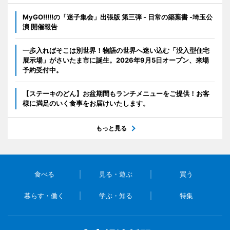
MyGO!!!!!の「迷子集会」出張版 第三弾 - 日常の築葉書 -埼玉公
演 開催報告
一歩入ればそこは別世界！物語の世界へ迷い込む「没入型住宅
展示場」がさいたま市に誕生。2026年9月5日オープン、来場
予約受付中。
【ステーキのどん】お盆期間もランチメニューをご提供！お客
様に満足のいく食事をお届けいたします。
もっと見る
食べる
見る・遊ぶ
買う
暮らす・働く
学ぶ・知る
特集