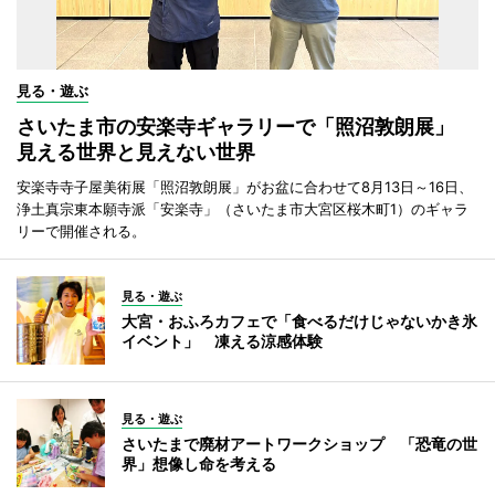
見る・遊ぶ
さいたま市の安楽寺ギャラリーで「照沼敦朗展」
見える世界と見えない世界
安楽寺寺子屋美術展「照沼敦朗展」がお盆に合わせて8月13日～16日、
浄土真宗東本願寺派「安楽寺」（さいたま市大宮区桜木町1）のギャラ
リーで開催される。
見る・遊ぶ
大宮・おふろカフェで「食べるだけじゃないかき氷
イベント」 凍える涼感体験
見る・遊ぶ
さいたまで廃材アートワークショップ 「恐竜の世
界」想像し命を考える