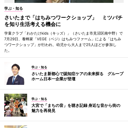
学ぶ・知る
さいたまで「はちみつワークショップ」 ミツバチ
を知り生活考える機会に
学童クラブ「わかたけkids（キッズ）」（さいたま市見沼区南中野）で
7月29日、養蜂家「VEGE（ベジ）はちみつファーム」による「はちみ
つワークショップ」が行われ、幼児から大人まで25人ほどが参加し
た。
学ぶ・知る
さいたま新都心で認知症ケアの未来探る グループ
ホーム日本一企業が登壇
学ぶ・知る
大宮で「まちの音」を聴き記録 身近な音から街の
魅力を再発見