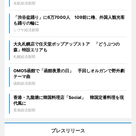
名駅経済新聞
「渋谷盆踊り」に6万7000人 109前に櫓、外国人観光客
も踊りの輪に
シブヤ経済新聞
大丸札幌店で任天堂ポップアップストア 「どうぶつの
森」特設エリアも
札幌経済新聞
OMO5函館で「函館夜景の日」 手回しオルガンで野外劇
テーマ曲
函館経済新聞
香港・九龍塘に韓国料理店「Social」 韓国定番料理を現
代風に
香港経済新聞
プレスリリース