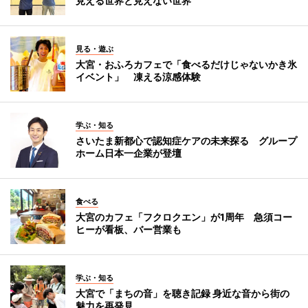
見える世界と見えない世界
見る・遊ぶ
大宮・おふろカフェで「食べるだけじゃないかき氷
イベント」 凍える涼感体験
学ぶ・知る
さいたま新都心で認知症ケアの未来探る グループ
ホーム日本一企業が登壇
食べる
大宮のカフェ「フクロクエン」が1周年 急須コー
ヒーが看板、バー営業も
学ぶ・知る
大宮で「まちの音」を聴き記録 身近な音から街の
魅力を再発見