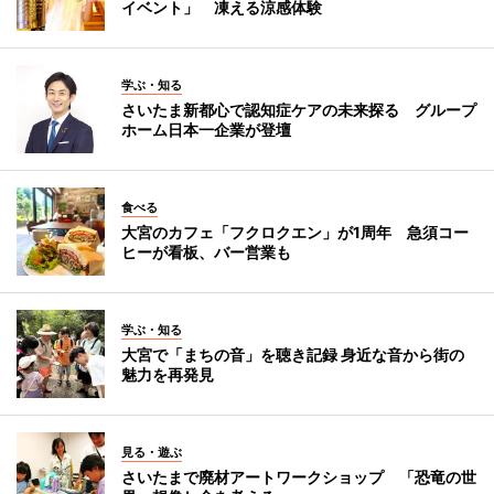
イベント」 凍える涼感体験
学ぶ・知る
さいたま新都心で認知症ケアの未来探る グループ
ホーム日本一企業が登壇
食べる
大宮のカフェ「フクロクエン」が1周年 急須コー
ヒーが看板、バー営業も
学ぶ・知る
大宮で「まちの音」を聴き記録 身近な音から街の
魅力を再発見
見る・遊ぶ
さいたまで廃材アートワークショップ 「恐竜の世