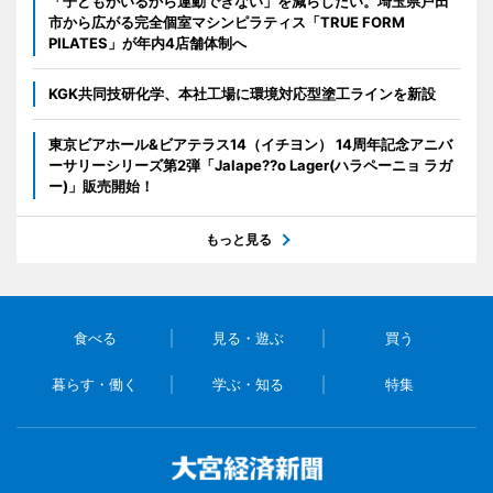
「子どもがいるから運動できない」を減らしたい。埼玉県戸田
市から広がる完全個室マシンピラティス「TRUE FORM
PILATES」が年内4店舗体制へ
KGK共同技研化学、本社工場に環境対応型塗工ラインを新設
東京ビアホール&ビアテラス14（イチヨン） 14周年記念アニバ
ーサリーシリーズ第2弾「Jalape??o Lager(ハラペーニョ ラガ
ー)」販売開始！
もっと見る
食べる
見る・遊ぶ
買う
暮らす・働く
学ぶ・知る
特集