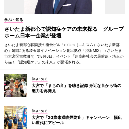
学ぶ・知る
さいたま新都心で認知症ケアの未来探る グループ
ホーム日本一企業が登壇
さいたま新都心駅隣接の複合ビル「ekism（エキスム）さいたま新都
心」5階にある埼玉県イノベーション創出拠点「渋沢MIX」（さいたま
市大宮区吉敷町4）で8月6日、イベント「超高齢社会の最前線・埼玉か
ら描く『認知症ケア』の未来」が開催される。
学ぶ・知る
大宮で「まちの音」を聴き記録 身近な音から街の
魅力を再発見
学ぶ・知る
大宮で「20歳未満喫煙防止」キャンペーン 幅広
い世代にアピール