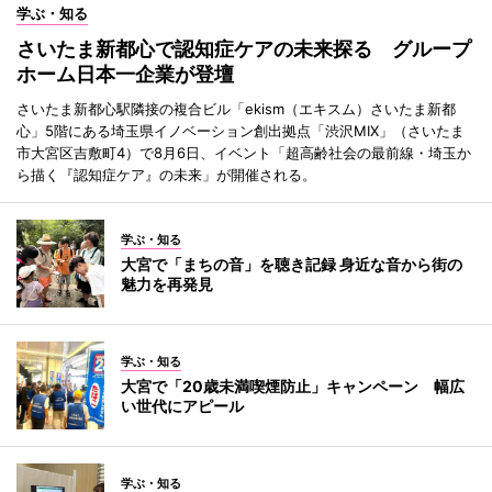
学ぶ・知る
さいたま新都心で認知症ケアの未来探る グループ
ホーム日本一企業が登壇
さいたま新都心駅隣接の複合ビル「ekism（エキスム）さいたま新都
心」5階にある埼玉県イノベーション創出拠点「渋沢MIX」（さいたま
市大宮区吉敷町4）で8月6日、イベント「超高齢社会の最前線・埼玉か
ら描く『認知症ケア』の未来」が開催される。
学ぶ・知る
大宮で「まちの音」を聴き記録 身近な音から街の
魅力を再発見
学ぶ・知る
大宮で「20歳未満喫煙防止」キャンペーン 幅広
い世代にアピール
学ぶ・知る