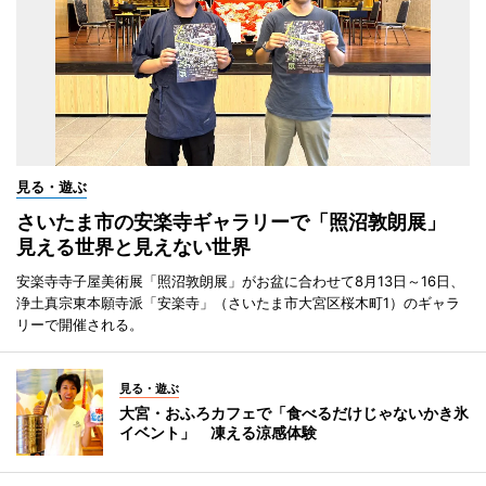
見る・遊ぶ
さいたま市の安楽寺ギャラリーで「照沼敦朗展」
見える世界と見えない世界
安楽寺寺子屋美術展「照沼敦朗展」がお盆に合わせて8月13日～16日、
浄土真宗東本願寺派「安楽寺」（さいたま市大宮区桜木町1）のギャラ
リーで開催される。
見る・遊ぶ
大宮・おふろカフェで「食べるだけじゃないかき氷
イベント」 凍える涼感体験