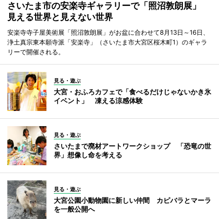
さいたま市の安楽寺ギャラリーで「照沼敦朗展」
見える世界と見えない世界
安楽寺寺子屋美術展「照沼敦朗展」がお盆に合わせて8月13日～16日、
浄土真宗東本願寺派「安楽寺」（さいたま市大宮区桜木町1）のギャラ
リーで開催される。
見る・遊ぶ
大宮・おふろカフェで「食べるだけじゃないかき氷
イベント」 凍える涼感体験
見る・遊ぶ
さいたまで廃材アートワークショップ 「恐竜の世
界」想像し命を考える
見る・遊ぶ
大宮公園小動物園に新しい仲間 カピバラとマーラ
を一般公開へ