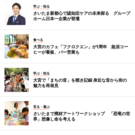
学ぶ・知る
さいたま新都心で認知症ケアの未来探る グループ
ホーム日本一企業が登壇
食べる
大宮のカフェ「フクロクエン」が1周年 急須コー
ヒーが看板、バー営業も
学ぶ・知る
大宮で「まちの音」を聴き記録 身近な音から街の
魅力を再発見
見る・遊ぶ
さいたまで廃材アートワークショップ 「恐竜の世
界」想像し命を考える