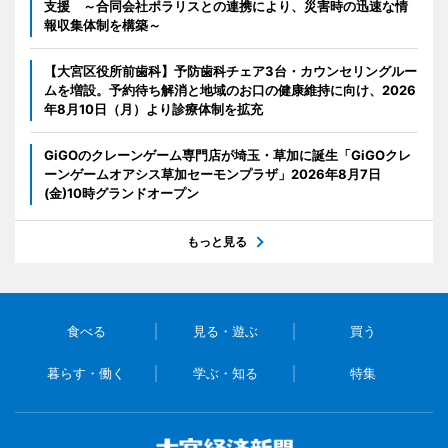
支援 ～合同会社ポラリスとの連携により、災害時の迅速な情
報収集体制を構築～
【大宮区役所前歯科】予防歯科チェア3台・カウンセリングルー
ムを増設。予約待ち解消と地域のお口の健康維持に向け、2026
年8月10日（月）より診療体制を拡充
GiGOのクレーンゲーム専門店が埼玉・草加に誕生「GiGOクレ
ーンゲームオアシス草加セーモンプラザ」2026年8月7日
(金)10時グランドオープン
もっと見る
食べる
見る・遊ぶ
買う
暮らす・働く
学ぶ・知る
特集