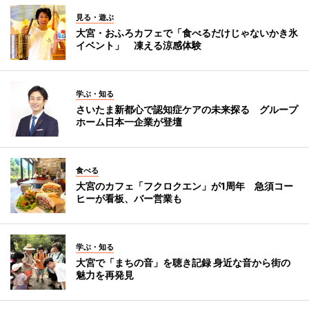
見る・遊ぶ
大宮・おふろカフェで「食べるだけじゃないかき氷
イベント」 凍える涼感体験
学ぶ・知る
さいたま新都心で認知症ケアの未来探る グループ
ホーム日本一企業が登壇
食べる
大宮のカフェ「フクロクエン」が1周年 急須コー
ヒーが看板、バー営業も
学ぶ・知る
大宮で「まちの音」を聴き記録 身近な音から街の
魅力を再発見