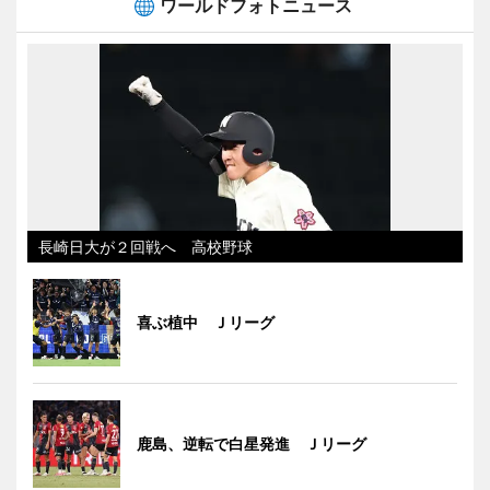
ワールドフォトニュース
長崎日大が２回戦へ 高校野球
喜ぶ植中 Ｊリーグ
鹿島、逆転で白星発進 Ｊリーグ