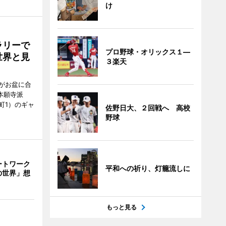
け
ラリーで
プロ野球・オリックス１―
世界と見
３楽天
がお盆に合
本願寺派
町1）のギャ
佐野日大、２回戦へ 高校
野球
ートワーク
平和への祈り、灯籠流しに
の世界」想
もっと見る