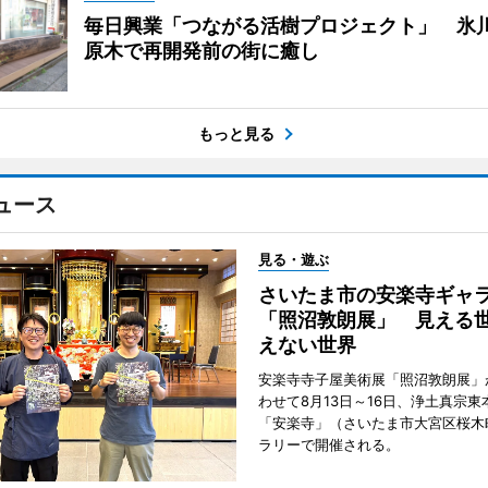
毎日興業「つながる活樹プロジェクト」 氷
原木で再開発前の街に癒し
もっと見る
ュース
見る・遊ぶ
さいたま市の安楽寺ギャ
「照沼敦朗展」 見える
えない世界
安楽寺寺子屋美術展「照沼敦朗展」
わせて8月13日～16日、浄土真宗東
「安楽寺」（さいたま市大宮区桜木
ラリーで開催される。