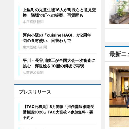
上里町の児童生徒16人が町長らと意見交
換 議場で町への提案、再質問も
本庄経済新聞
河内小阪の「cuisine HAGI」が2周年
旬の食材使い、日替わりで
東大阪経済新聞
最新ニ
平川・長谷川鉄工が全国大会一次審査に
挑む 浮世絵を10層の鋼板で再現
弘前経済新聞
プレスリリース
【TAC公務員】8月開催「担任講師 個別受
講相談2026」TAC大宮校＜参加無料・要
予約＞