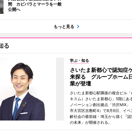
間 カピバラとマーラを一般
公開へ
もっと見る
知る
学ぶ・知る
さいたま新都心で認知症
来探る グループホーム
業が登壇
さいたま新都心駅隣接の複合ビル「ek
キスム）さいたま新都心」5階にあ
ノベーション創出拠点「渋沢MIX」
市大宮区吉敷町4）で8月6日、イベ
齢社会の最前線・埼玉から描く『認
の未来」が開催される。