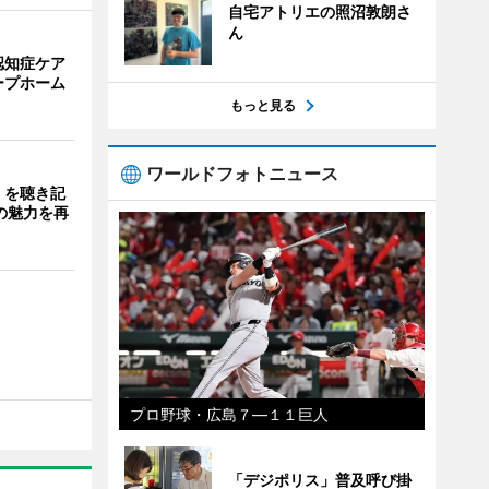
自宅アトリエの照沼敦朗さ
ん
認知症ケア
ープホーム
もっと見る
ワールドフォトニュース
」を聴き記
の魅力を再
プロ野球・広島７―１１巨人
「デジポリス」普及呼び掛