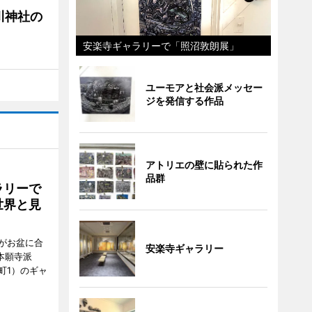
川神社の
安楽寺ギャラリーで「照沼敦朗展」
ユーモアと社会派メッセー
ジを発信する作品
アトリエの壁に貼られた作
品群
ラリーで
世界と見
がお盆に合
安楽寺ギャラリー
本願寺派
町1）のギャ