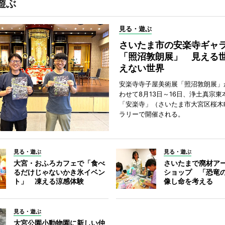
遊ぶ
見る・遊ぶ
さいたま市の安楽寺ギャ
「照沼敦朗展」 見える
えない世界
安楽寺寺子屋美術展「照沼敦朗展」
わせて8月13日～16日、浄土真宗東
「安楽寺」（さいたま市大宮区桜木
ラリーで開催される。
見る・遊ぶ
見る・遊ぶ
大宮・おふろカフェで「食べ
さいたまで廃材ア
るだけじゃないかき氷イベン
ショップ 「恐竜
ト」 凍える涼感体験
像し命を考える
見る・遊ぶ
大宮公園小動物園に新しい仲