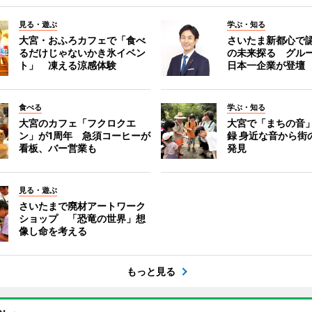
見る・遊ぶ
学ぶ・知る
大宮・おふろカフェで「食べ
さいたま新都心で
るだけじゃないかき氷イベン
の未来探る グル
ト」 凍える涼感体験
日本一企業が登壇
食べる
学ぶ・知る
大宮のカフェ「フクロクエ
大宮で「まちの音
ン」が1周年 急須コーヒーが
録 身近な音から街
看板、バー営業も
発見
見る・遊ぶ
さいたまで廃材アートワーク
ショップ 「恐竜の世界」想
像し命を考える
もっと見る