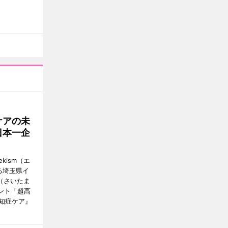
ケアの未
日本一企
ism（エ
る埼玉県イ
（さいたま
ント「超高
知症ケア』