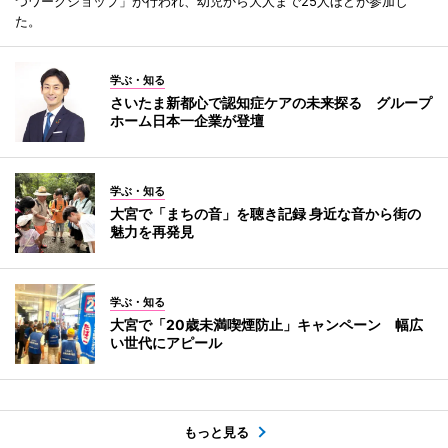
つワークショップ」が行われ、幼児から大人まで25人ほどが参加し
た。
学ぶ・知る
さいたま新都心で認知症ケアの未来探る グループ
ホーム日本一企業が登壇
学ぶ・知る
大宮で「まちの音」を聴き記録 身近な音から街の
魅力を再発見
学ぶ・知る
大宮で「20歳未満喫煙防止」キャンペーン 幅広
い世代にアピール
もっと見る