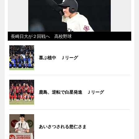
長崎日大が２回戦へ 高校野球
喜ぶ植中 Ｊリーグ
鹿島、逆転で白星発進 Ｊリーグ
あいさつされる悠仁さま