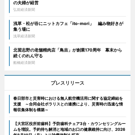
の夫婦が経営
弘前経済新聞
浅草・松が谷にニットカフェ「ito-mori」 編み物好きが
集う場に
浅草経済新聞
北習志野の老舗精肉店「鳥吉」が創業170周年 幕末から
続くのれん守る
船橋経済新聞
プレスリリース
春日部市と災害時における無人航空機活用に関する協定締結を
支援 ～合同会社ポラリスとの連携により、災害時の迅速な情
報収集体制を構築～
【大宮区役所前歯科】予防歯科チェア3台・カウンセリングルー
ムを増設。予約待ち解消と地域のお口の健康維持に向け、2026
年8月10日（月）より診療体制を拡充