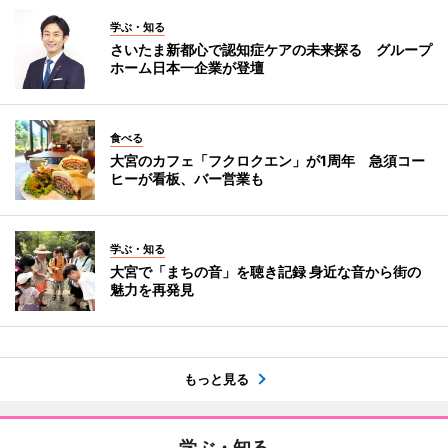
学ぶ・知る
さいたま新都心で認知症ケアの未来探る グループ
ホーム日本一企業が登壇
食べる
大宮のカフェ「フクロクエン」が1周年 急須コー
ヒーが看板、バー営業も
学ぶ・知る
大宮で「まちの音」を聴き記録 身近な音から街の
魅力を再発見
もっと見る
学ぶ・知る