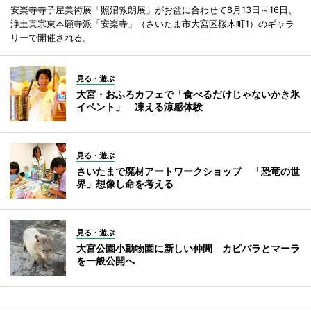
安楽寺寺子屋美術展「照沼敦朗展」がお盆に合わせて8月13日～16日、
浄土真宗東本願寺派「安楽寺」（さいたま市大宮区桜木町1）のギャラ
リーで開催される。
見る・遊ぶ
大宮・おふろカフェで「食べるだけじゃないかき氷
イベント」 凍える涼感体験
見る・遊ぶ
さいたまで廃材アートワークショップ 「恐竜の世
界」想像し命を考える
見る・遊ぶ
大宮公園小動物園に新しい仲間 カピバラとマーラ
を一般公開へ