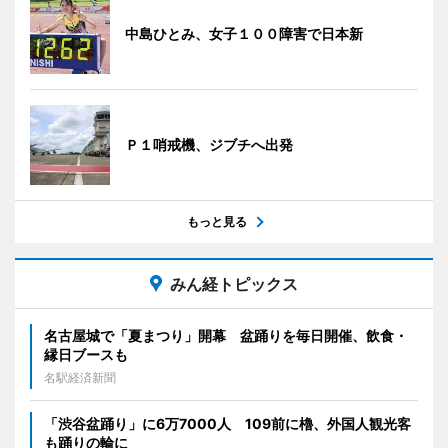
中島ひとみ、女子１００障害で日本新
Ｐ１哨戒機、ジブチへ出発
もっと見る
みん経トピックス
名古屋城で「夏まつり」開幕 盆踊りを毎日開催、飲食・
縁日ブースも
名駅経済新聞
「渋谷盆踊り」に6万7000人 109前に櫓、外国人観光客
も踊りの輪に