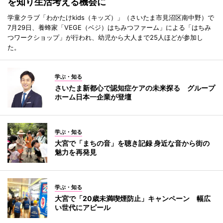
を知り生活考える機会に
学童クラブ「わかたけkids（キッズ）」（さいたま市見沼区南中野）で
7月29日、養蜂家「VEGE（ベジ）はちみつファーム」による「はちみ
つワークショップ」が行われ、幼児から大人まで25人ほどが参加し
た。
学ぶ・知る
さいたま新都心で認知症ケアの未来探る グループ
ホーム日本一企業が登壇
学ぶ・知る
大宮で「まちの音」を聴き記録 身近な音から街の
魅力を再発見
学ぶ・知る
大宮で「20歳未満喫煙防止」キャンペーン 幅広
い世代にアピール