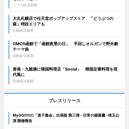
シブヤ経済新聞
大丸札幌店で任天堂ポップアップストア 「どうぶつの
森」特設エリアも
札幌経済新聞
OMO5函館で「函館夜景の日」 手回しオルガンで野外劇
テーマ曲
函館経済新聞
香港・九龍塘に韓国料理店「Social」 韓国定番料理を現
代風に
香港経済新聞
プレスリリース
MyGO!!!!!の「迷子集会」出張版 第三弾 - 日常の築葉書 -埼玉公
演 開催報告