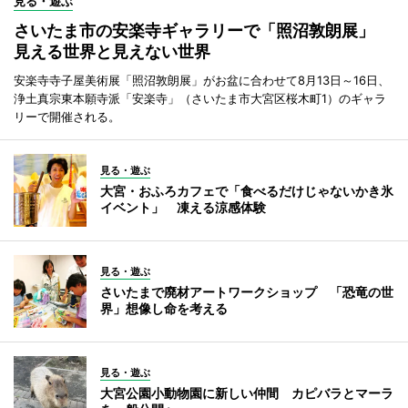
見る・遊ぶ
さいたま市の安楽寺ギャラリーで「照沼敦朗展」
見える世界と見えない世界
安楽寺寺子屋美術展「照沼敦朗展」がお盆に合わせて8月13日～16日、
浄土真宗東本願寺派「安楽寺」（さいたま市大宮区桜木町1）のギャラ
リーで開催される。
見る・遊ぶ
大宮・おふろカフェで「食べるだけじゃないかき氷
イベント」 凍える涼感体験
見る・遊ぶ
さいたまで廃材アートワークショップ 「恐竜の世
界」想像し命を考える
見る・遊ぶ
大宮公園小動物園に新しい仲間 カピバラとマーラ