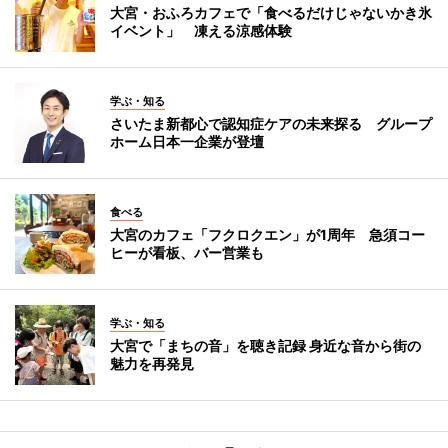
大宮・おふろカフェで「食べるだけじゃないかき氷
イベント」 凍える涼感体験
学ぶ・知る
さいたま新都心で認知症ケアの未来探る グループ
ホーム日本一企業が登壇
食べる
大宮のカフェ「フクロクエン」が1周年 急須コー
ヒーが看板、バー営業も
学ぶ・知る
大宮で「まちの音」を聴き記録 身近な音から街の
魅力を再発見