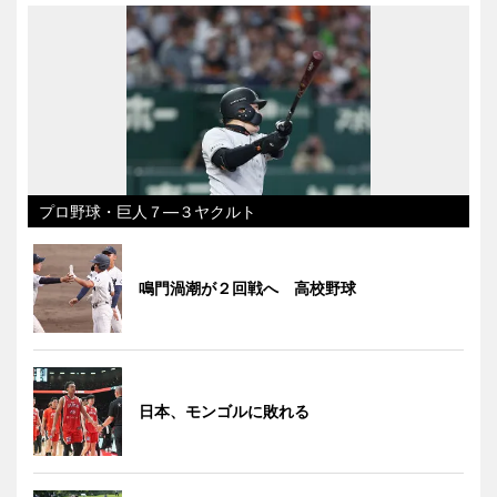
プロ野球・巨人７―３ヤクルト
鳴門渦潮が２回戦へ 高校野球
日本、モンゴルに敗れる