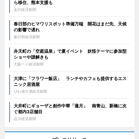
ら移住、熊本支援も
金沢経済新聞
春日部のヒマワリスポット準備万端 開花はまだ先、天候
の影響で遅れ
春日部経済新聞
弁天町の「空庭温泉」で夏イベント 妖怪テーマに参加型
ショーや謎解きも
大阪ベイ経済新聞
大津に「フラワー飯店」 ランチやカフェも提供するエス
ニック居酒屋
びわ湖大津経済新聞
大井町にギョーザと創作中華「蓮月」 南青山、新橋に次
ぐ都内3店舗目
品川経済新聞