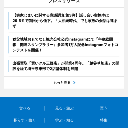
プレスリリース
【実家じまいに関する意識調査 第3弾】話し合い実施率は
29.5％で前回から低下。「大相続時代」でも家族の会話は進ま
ず
秩父地域おもてなし観光公社公式Instagramにて『午歳総開
帳 開運スタンプラリー』参加者1万人記念Instagramフォトコ
ンテストを開催！
出張買取「買いクル三郷店」が開業4周年。「越谷草加店」の開
設を経て埼玉県東部で2店舗体制を展開
もっと見る
食べる
見る・遊ぶ
買う
暮らす・働く
学ぶ・知る
特集