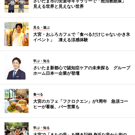
さいたま市の安楽寺ギャラリーで「照沼敦朗展」
見える世界と見えない世界
見る・遊ぶ
大宮・おふろカフェで「食べるだけじゃないかき氷
イベント」 凍える涼感体験
学ぶ・知る
さいたま新都心で認知症ケアの未来探る グループ
ホーム日本一企業が登壇
食べる
大宮のカフェ「フクロクエン」が1周年 急須コー
ヒーが看板、バー営業も
学ぶ・知る
大宮で「まちの音」を聴き記録 身近な音から街の