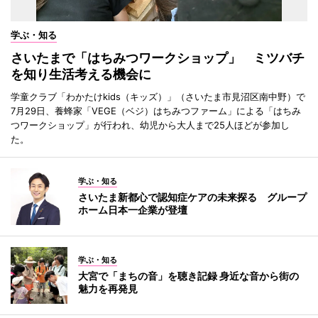
学ぶ・知る
さいたまで「はちみつワークショップ」 ミツバチ
を知り生活考える機会に
学童クラブ「わかたけkids（キッズ）」（さいたま市見沼区南中野）で
7月29日、養蜂家「VEGE（ベジ）はちみつファーム」による「はちみ
つワークショップ」が行われ、幼児から大人まで25人ほどが参加し
た。
学ぶ・知る
さいたま新都心で認知症ケアの未来探る グループ
ホーム日本一企業が登壇
学ぶ・知る
大宮で「まちの音」を聴き記録 身近な音から街の
魅力を再発見