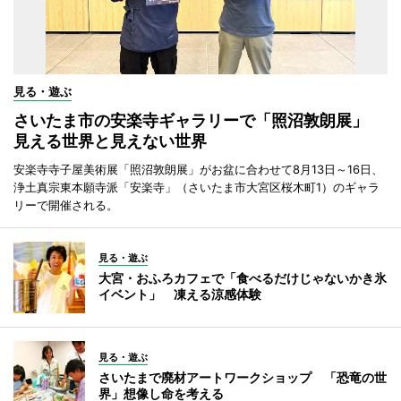
見る・遊ぶ
さいたま市の安楽寺ギャラリーで「照沼敦朗展」
見える世界と見えない世界
安楽寺寺子屋美術展「照沼敦朗展」がお盆に合わせて8月13日～16日、
浄土真宗東本願寺派「安楽寺」（さいたま市大宮区桜木町1）のギャラ
リーで開催される。
見る・遊ぶ
大宮・おふろカフェで「食べるだけじゃないかき氷
イベント」 凍える涼感体験
見る・遊ぶ
さいたまで廃材アートワークショップ 「恐竜の世
界」想像し命を考える