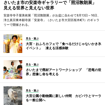
さいたま市の安楽寺ギャラリーで「照沼敦朗展」
見える世界と見えない世界
安楽寺寺子屋美術展「照沼敦朗展」がお盆に合わせて8月13日～16日、
浄土真宗東本願寺派「安楽寺」（さいたま市大宮区桜木町1）のギャラ
リーで開催される。
見る・遊ぶ
大宮・おふろカフェで「食べるだけじゃないかき氷
イベント」 凍える涼感体験
見る・遊ぶ
さいたまで廃材アートワークショップ 「恐竜の世
界」想像し命を考える
見る・遊ぶ
大宮公園小動物園に新しい仲間 カピバラとマーラ
を一般公開へ