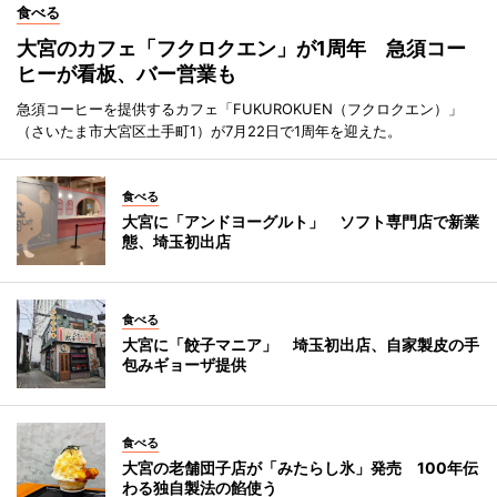
食べる
大宮のカフェ「フクロクエン」が1周年 急須コー
ヒーが看板、バー営業も
急須コーヒーを提供するカフェ「FUKUROKUEN（フクロクエン）」
（さいたま市大宮区土手町1）が7月22日で1周年を迎えた。
食べる
大宮に「アンドヨーグルト」 ソフト専門店で新業
態、埼玉初出店
食べる
大宮に「餃子マニア」 埼玉初出店、自家製皮の手
包みギョーザ提供
食べる
大宮の老舗団子店が「みたらし氷」発売 100年伝
わる独自製法の餡使う