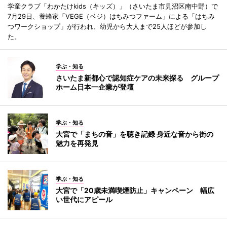
学童クラブ「わかたけkids（キッズ）」（さいたま市見沼区南中野）で
7月29日、養蜂家「VEGE（ベジ）はちみつファーム」による「はちみ
つワークショップ」が行われ、幼児から大人まで25人ほどが参加し
た。
学ぶ・知る
さいたま新都心で認知症ケアの未来探る グループ
ホーム日本一企業が登壇
学ぶ・知る
大宮で「まちの音」を聴き記録 身近な音から街の
魅力を再発見
学ぶ・知る
大宮で「20歳未満喫煙防止」キャンペーン 幅広
い世代にアピール