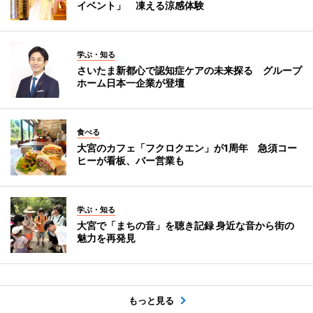
イベント」 凍える涼感体験
学ぶ・知る
さいたま新都心で認知症ケアの未来探る グループ
ホーム日本一企業が登壇
食べる
大宮のカフェ「フクロクエン」が1周年 急須コー
ヒーが看板、バー営業も
学ぶ・知る
大宮で「まちの音」を聴き記録 身近な音から街の
魅力を再発見
もっと見る