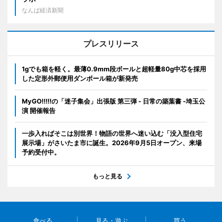
なんば経済新聞
プレスリリース
1gでも箱を軽く。最薄0.9mm段ボールと超軽量80g中芯を採用
した定形外郵便用ダンボール箱が新発売
MyGO!!!!!の「迷子集会」出張版 第三弾 - 日常の築葉書 -埼玉公
演 開催報告
一歩入ればそこは別世界！物語の世界へ迷い込む「没入型住宅
展示場」がさいたま市に誕生。2026年9月5日オープン、来場
予約受付中。
もっと見る
食べる
見る・遊ぶ
買う