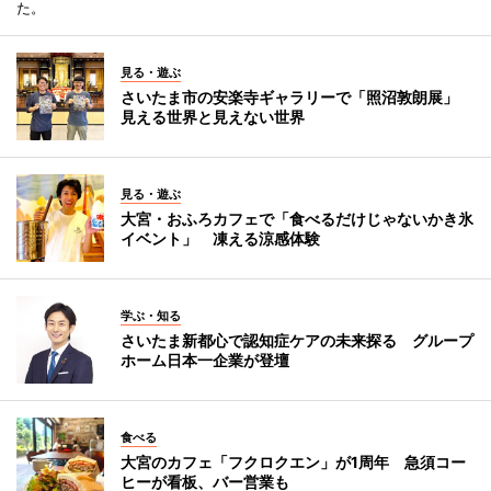
た。
見る・遊ぶ
さいたま市の安楽寺ギャラリーで「照沼敦朗展」
見える世界と見えない世界
見る・遊ぶ
大宮・おふろカフェで「食べるだけじゃないかき氷
イベント」 凍える涼感体験
学ぶ・知る
さいたま新都心で認知症ケアの未来探る グループ
ホーム日本一企業が登壇
食べる
大宮のカフェ「フクロクエン」が1周年 急須コー
ヒーが看板、バー営業も