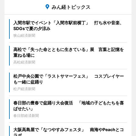
みん経トピックス
入間市駅でイベント「入間市駅前横丁」 打ち水や音楽、
SDGsで夏の夕涼み
狭山経済新聞
高松で「失った命とともに生きている」展 言葉と記憶を
重ねる場に
高松経済新聞
松戸中央公園で「ラストサマーフェス」 コスプレイヤー
も一緒に盆踊り
松戸経済新聞
春日部の豊春で盆踊り大会復活 「地域の子どもたちを喜
ばせたい」
春日部経済新聞
大阪高島屋で「なつやすみフェスタ」 南海やPeachとコ
ラボ