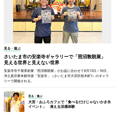
見る・遊ぶ
さいたま市の安楽寺ギャラリーで「照沼敦朗展」
見える世界と見えない世界
安楽寺寺子屋美術展「照沼敦朗展」がお盆に合わせて8月13日～16日、
浄土真宗東本願寺派「安楽寺」（さいたま市大宮区桜木町1）のギャラ
リーで開催される。
見る・遊ぶ
大宮・おふろカフェで「食べるだけじゃないかき氷
イベント」 凍える涼感体験